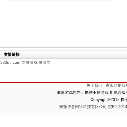
幻想名将录
每日新服
今日 1:00点
仙侠神域
每日新服
今日 1:00点
权力的游戏
新服新服
今日 9:00
友情链接
360uu.com
网页游戏
页游网
关于我们
|
家长监护服
健康游戏忠告：抵制不良游戏 拒绝盗版游
Copyright®2
安徽快意网络科技有限公司 皖B2-20140