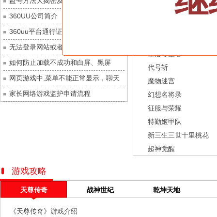
继
盗号方法大揭密及防范措施？
灵魂序章
每日新服
今日 10:00点
龙之战歌
360UU公司简介
冒险守护
每日新服
今日 10:00点
街机三国
360uu平台通行证用户服务协议和相关
绝地苍穹
每日新服
今日 10:00点
幻灵召唤师
的条款和条件
无法登录网站或者看不到游戏列表的解
代号斩
每日新服
今日 10:00点
坠落守望者
决方法
如何防止加载不成功和白屏、黑屏
异星战舰
每日新服
今日 10:00点
代号斩
网页游戏中,菜单不能正常显示，聊天
云上契约
每日新服
今日 10:00点
魔物迷宫
及其它功能不能正常使用的解决办法
家长网络游戏监护申请流程
梦幻回响
每日新服
今日 10:00点
幻想名将录
征服与荣耀
西游除妖
每日新服
今日 10:00点
特勤姬甲队
征服与荣耀
每日新服
今日 10:00点
新三生三世十里桃花
天空的魔幻城
每日新服
今日 10:00点
超神觉醒
斩魔问道
每日新服
今日 10:00点
灵魂契约
每日新服
今日 10:00点
游戏攻略
山海经异兽录
每日新服
今日 10:00点
天尊传奇
战神世纪
乾坤天地
仙魔劫
每日新服
今日 9:00点
《天尊传奇》游戏介绍
仙剑奇侠传：新的开始
每日新服
今日 9:00点