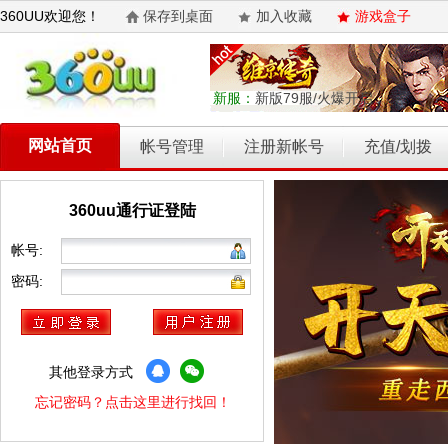
360UU欢迎您！
保存到桌面
加入收藏
游戏盒子
新服：
新版79服/火爆开启
网站首页
帐号管理
注册新帐号
充值/划拨
360uu通行证登陆
乾坤天地
开天西游
霸者归来
权力的游戏
维京传奇
帐号:
密码:
其他登录方式
忘记密码？点击这里进行找回！