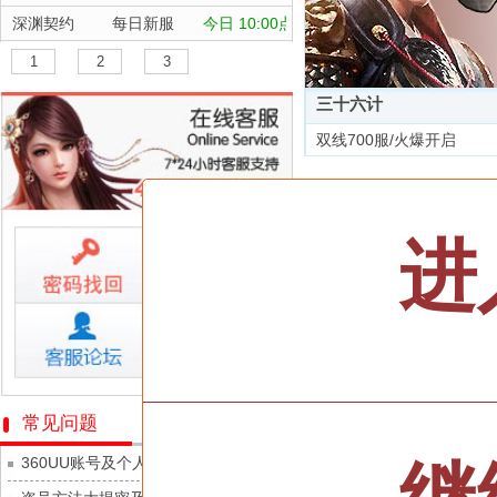
深渊契约
每日新服
今日 10:00点
坠落守望者
每日新服
今日 10:00点
1
2
3
正中靶心
每日新服
今日 10:00点
三十六计
神兵奇迹
每日新服
今日 10:00点
双线700服/火爆开启
微乐捕鱼千炮版
每日新服
今日 10:00点
全部游戏
帕瓦勇者传说
每日新服
今日 10:00点
群英风华录
每日新服
今日 10:00点
按类型
仙侠
武侠
进
小小仙王
每日新服
今日 10:00点
按字母
ABC
DEF
少年名将
每日新服
今日 10:00点
天尊传奇
寻龙英雄
每日新服
今日 10:00点
维京传奇
魔物迷宫
每日新服
今日 10:00点
大皇帝
城防三国志
每日新服
今日 10:00点
忍术大作战-山海封神
常见问题
灵魂契约
九梦仙域
每日新服
今日 10:00点
360UU账号及个人资料游戏数据安全
众神之役
豌豆大作战
每日新服
今日 10:00点
黎明召唤