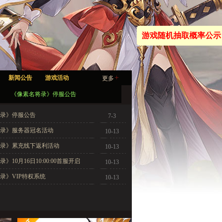
游戏随机抽取概率公示
+
新闻公告
游戏活动
更多
《像素名将录》停服公告
录》停服公告
7-3
录》服务器冠名活动
10-13
录》累充线下返利活动
10-13
》10月16日10:00:00首服开启
10-13
录》VIP特权系统
10-13