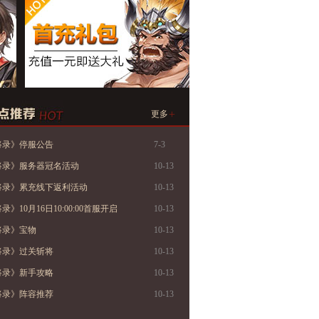
+
更多
将录》停服公告
7-3
将录》服务器冠名活动
10-13
将录》累充线下返利活动
10-13
》10月16日10:00:00首服开启
10-13
将录》宝物
10-13
将录》过关斩将
10-13
将录》新手攻略
10-13
将录》阵容推荐
10-13