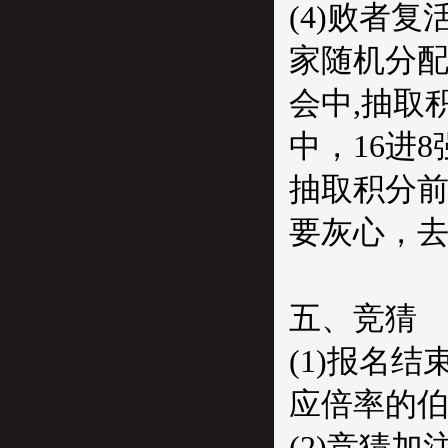
(4)败者
家随机分配
会中,抽取
中，16进8
抽取积分前
要灰心，去
五、竞猜
(1)报名
应倍率的
(2)竞猜加