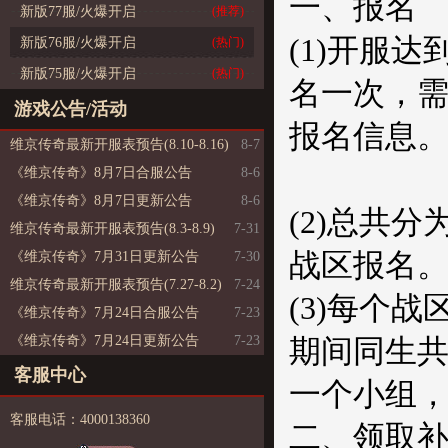
一、报名
新版77服/火爆开启
(推荐)
(1)开服
新版76服/火爆开启
(热门)
新版75服/火爆开启
(热门)
名一次，
游戏公告/活动
报名信息
维京传奇最新开服表预告(8.10-8.16)
8-7
《维京传奇》8月7日合服公告
8-6
《维京传奇》8月7日更新公告
8-6
(2)总共
维京传奇最新开服表预告(8.3-8.9)
7-31
战区报名
《维京传奇》7月31日更新公告
7-30
维京传奇最新开服表预告(7.27-8.2)
7-24
(3)每个
《维京传奇》7月24日合服公告
7-23
《维京传奇》7月24日更新公告
7-23
期间同生
客服中心
一个小组
客服电话：4000138360
二、领取