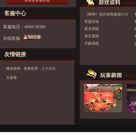
查看更多服务器
客服中心
《将神》排兵布阵提战斗力
技巧全面解析
答题活动
客服电话：4000138360
星灵系统
采石系统
在线客服:
天赋系统
友情链接
维京传奇
传奇世界
三十六计
大皇帝