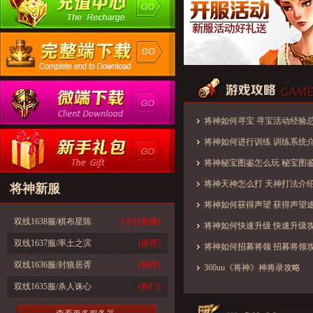
将神如何寻宝 寻宝活动经验
将神如何进行训练 训练系统
将神秘宝图鉴怎么玩 秘宝图
将神天神怎么打 天神打法介
将神新服
将神如何获得声望 获得声望
双线1638服/棋布星陈
(今日新服)
将神如何快速升级 快速升级
双线1637服/率土之滨
(推荐)
将神如何招募将领 招募将领
双线1636服/封狼居胥
(推荐)
360uu《将神》神将录攻略
双线1635服/杀人诛心
(热门)