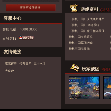
查看更多服务器
客服中心
《街机三国》决战九州地图
《街机三国》 坐骑系统
客服电话：4000138360
《街机三国》魔王貂蝉最佳
整容及连招攻略解析
街机三国宝藏系统
在线客服:
街机三国军团活动
街机三国竞技场
友情链接
维京传奇
传奇世界
三十六计
大皇帝