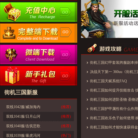
街机三国幻甲套装跨服副本掉
决战天下第一 360uu《街机
开启
街机三国天赋系统FAQ
街机三国如何提升技能攻击 
街机三国新服
街机三国如何进阶圣物 圣物
双线1042服/威加海内
(推荐)
街机三国护甲属性有什么作用
双线1041服/日月山河
(推荐)
街机三国欢乐色子如何使用 
双线1040服/击筑悲歌
(推荐)
街机三国如何才能快速获得金
双线1039服/暴虎冯河
(热门)