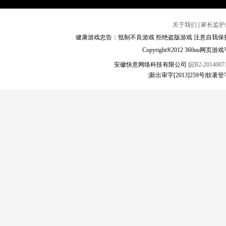
关于我们
|
家长监护
健康游戏忠告：抵制不良游戏 拒绝盗版游戏 注意自我保护
Copyright®2012 360
安徽快意网络科技有限公司
皖B2-20140071
|新出审字[2013]259号|软著登字