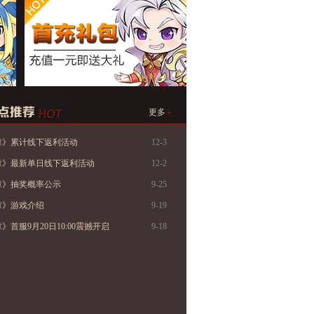
+
更多
章》累计线下返利活动
12-3
章》最新单日线下返利活动
12-2
章》抽奖概率公示
9-25
章》游戏介绍
9-19
》首服9月20日10:00震撼开启
9-18