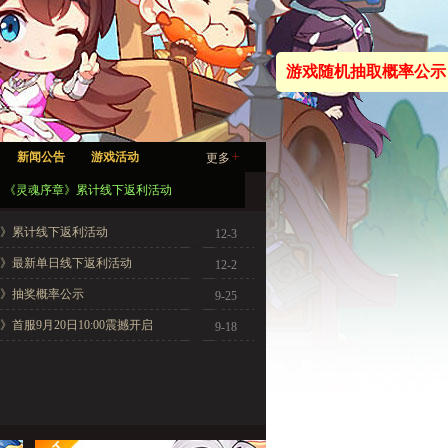
游戏随机抽取概率公示
+
新闻公告
游戏活动
更多
《灵魂序章》累计线下返利活动
》累计线下返利活动
12-3
》最新单日线下返利活动
12-2
》抽奖概率公示
9-25
首服9月20日10:00震撼开启
9-18