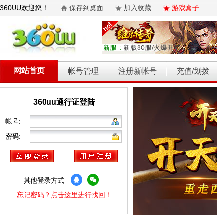
360UU欢迎您！
保存到桌面
加入收藏
游戏盒子
新服：
新版80服/火爆开启
网站首页
帐号管理
注册新帐号
充值/划拨
360uu通行证登陆
乾坤天地
开天西游
霸者归来
权力的游戏
维京传奇
帐号:
密码:
其他登录方式
忘记密码？点击这里进行找回！