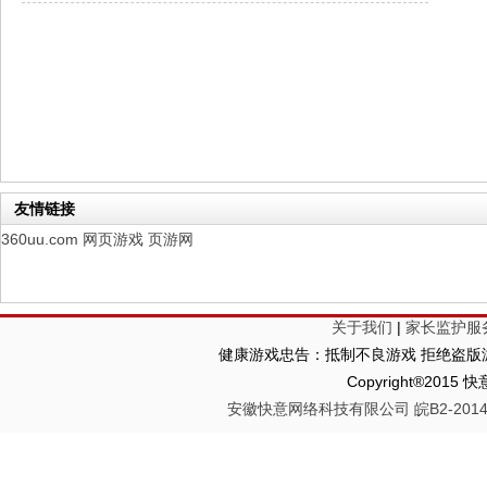
山海经异兽录
每日新服
今日 10:00点
仙魔劫
每日新服
今日 9:00点
仙剑奇侠传：新的开始
每日新服
今日 9:00点
幻想名将录
每日新服
今日 1:00点
仙侠神域
每日新服
今日 1:00点
权力的游戏
新服新服
今日 9:00
友情链接
360uu.com
网页游戏
页游网
关于我们
|
家长监护服
健康游戏忠告：抵制不良游戏 拒绝盗版游
Copyright®2
安徽快意网络科技有限公司 皖B2-20140