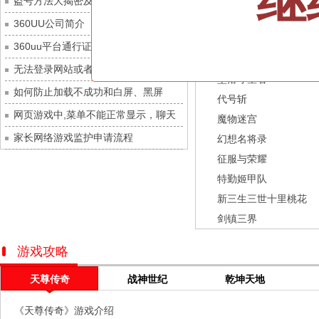
继
盗号方法大揭密及防范措施？
城防三国志
每日新服
今日 10:00点
龙之战歌
360UU公司简介
九梦仙域
每日新服
今日 10:00点
街机三国
360uu平台通行证用户服务协议和相关
豌豆大作战
每日新服
今日 10:00点
幻灵召唤师
的条款和条件
无法登录网站或者看不到游戏列表的解
灵魂序章
每日新服
今日 10:00点
坠落守望者
决方法
如何防止加载不成功和白屏、黑屏
冒险守护
每日新服
今日 10:00点
代号斩
网页游戏中,菜单不能正常显示，聊天
绝地苍穹
每日新服
今日 10:00点
魔物迷宫
及其它功能不能正常使用的解决办法
家长网络游戏监护申请流程
代号斩
每日新服
今日 10:00点
幻想名将录
征服与荣耀
异星战舰
每日新服
今日 10:00点
特勤姬甲队
云上契约
每日新服
今日 10:00点
新三生三世十里桃花
梦幻回响
每日新服
今日 10:00点
剑镇三界
西游除妖
每日新服
今日 10:00点
征服与荣耀
每日新服
今日 10:00点
游戏攻略
天空的魔幻城
每日新服
今日 10:00点
天尊传奇
战神世纪
乾坤天地
斩魔问道
每日新服
今日 10:00点
《天尊传奇》游戏介绍
灵魂契约
每日新服
今日 10:00点