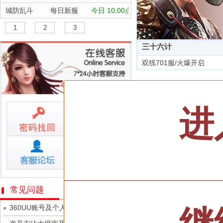
城防乱斗
每日新服
今日 10:00点
航海霸业
每日新服
今日 10:00点
1
2
3
晴空双子
每日新服
今日 10:00点
三十六计
深渊契约
每日新服
今日 10:00点
双线701服/火爆开启
坠落守望者
每日新服
今日 10:00点
全部游戏
正中靶心
每日新服
今日 10:00点
神兵奇迹
每日新服
今日 10:00点
按类型
仙侠
武侠
进
微乐捕鱼千炮版
每日新服
今日 10:00点
按字母
ABC
DEF
帕瓦勇者传说
每日新服
今日 10:00点
天尊传奇
群英风华录
每日新服
今日 10:00点
维京传奇
小小仙王
每日新服
今日 10:00点
大皇帝
少年名将
每日新服
今日 10:00点
忍术大作战-山海封神
常见问题
灵魂契约
寻龙英雄
每日新服
今日 10:00点
360UU账号及个人资料游戏数据安全
众神之役
魔物迷宫
每日新服
今日 10:00点
黎明召唤