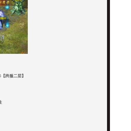
谷【跨服二层】
性