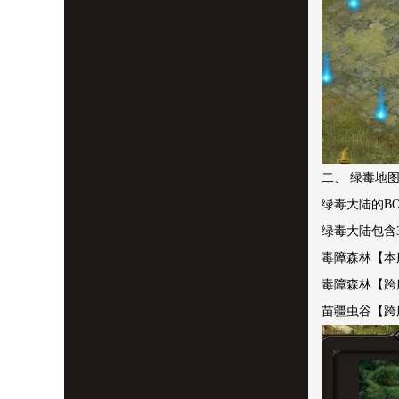
二、 绿毒地
绿毒大陆的BO
绿毒大陆包含
毒障森林【本服
毒障森林【跨服
苗疆虫谷【跨服