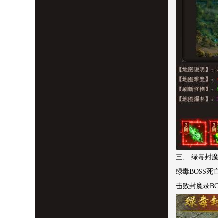
三、 绿毒封
绿毒BOSS
击败封魔录B