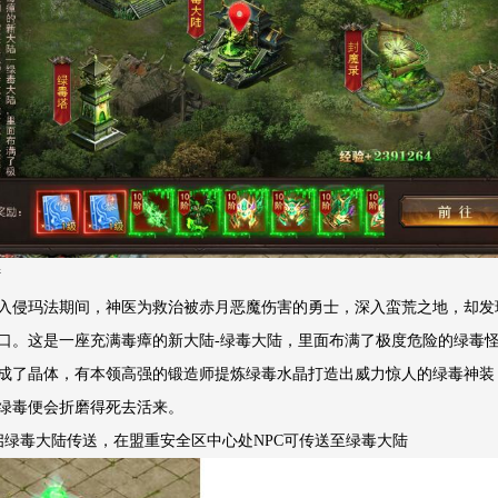
陆
入侵玛法期间，神医为救治被赤月恶魔伤害的勇士，深入蛮荒之地，却发
口。这是一座充满毒瘴的新大陆-绿毒大陆，里面布满了极度危险的绿毒
成了晶体，有本领高强的锻造师提炼绿毒水晶打造出威力惊人的绿毒神装
绿毒便会折磨得死去活来。
启绿毒大陆传送，在盟重安全区中心处NPC可传送至绿毒大陆