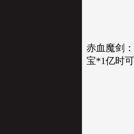
赤血魔剑：集
宝*1亿时