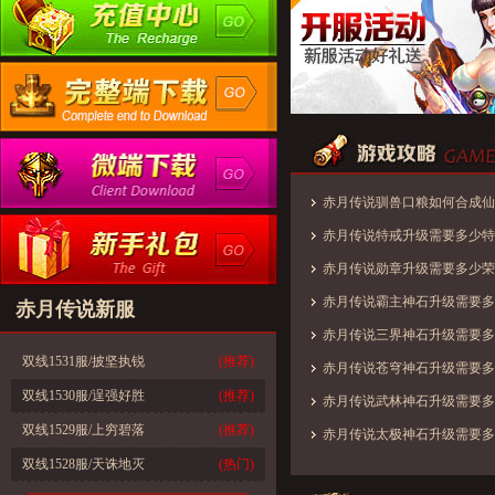
赤月传说驯兽口粮如何合成仙
兽精魄合成攻略
赤月传说特戒升级需要多少特
据
赤月传说勋章升级需要多少荣
赤月传说霸主神石升级需要多
赤月传说新服
级数据
赤月传说三界神石升级需要多
双线1531服/披坚执锐
(推荐)
级数据
赤月传说苍穹神石升级需要多
双线1530服/逞强好胜
(推荐)
级数据
赤月传说武林神石升级需要多
双线1529服/上穷碧落
(推荐)
级数据
赤月传说太极神石升级需要多
双线1528服/天诛地灭
(热门)
级数据