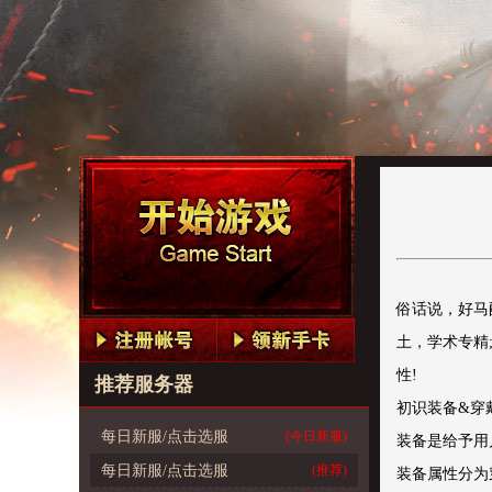
俗话说，好马
土，学术专精
性!
推荐服务器
初识装备&穿
每日新服/点击选服
(今日新服)
装备是给予用
每日新服/点击选服
(推荐)
装备属性分为