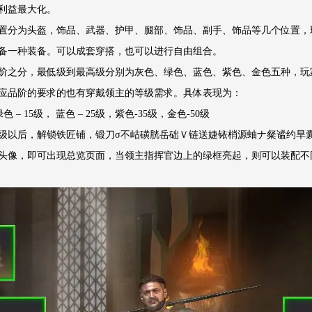
利益最大化。
置分为头盔，饰品、武器、护甲、腿部、饰品、副手、饰品等几个位置，
备一种装备。可以成套穿搭，也可以进行自由组合。
阶之分，最低级到最高级分别为灰色、绿色、蓝色、紫色、金色五种，玩
应品阶的要求的也有穿戴领主的等级需求。具体表现为：
绿色 – 15级， 蓝色 – 25级，紫色-35级，金色-50级
3级以后，解锁铁匠铺，锻刀σ不岵磺胱岳础Ｖ链送婕铱梢源蚰ナ粲谧约旱
头像，即可出现总览页面，当领主指挥官边上的绿框亮起，则可以装配不