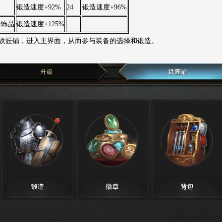
锻造速度+92%
24
锻造速度+96%
格饰品
锻造速度+125%
铁匠铺，进入主界面，从而参与装备的选择和锻造。