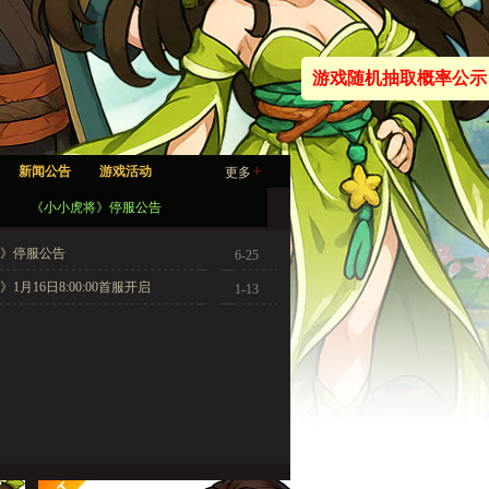
游戏随机抽取概率公示
+
新闻公告
游戏活动
更多
《小小虎将》停服公告
》停服公告
6-25
1月16日8:00:00首服开启
1-13