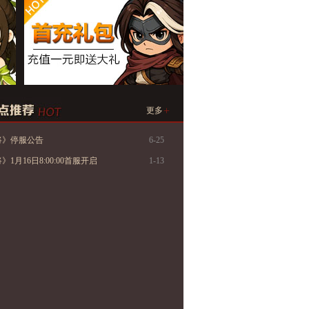
+
更多
将》停服公告
6-25
1月16日8:00:00首服开启
1-13