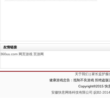
仙魔劫
每日新服
今日 9:00点
仙剑奇侠传：新的开始
每日新服
今日 9:00点
幻想名将录
每日新服
今日 1:00点
仙侠神域
每日新服
今日 1:00点
权力的游戏
新服新服
今日 9:00
友情链接
360uu.com
网页游戏
页游网
关于我们
|
家长监护服
健康游戏忠告：抵制不良游戏 拒绝盗版游
Copyright®2
安徽快意网络科技有限公司 皖B2-20140