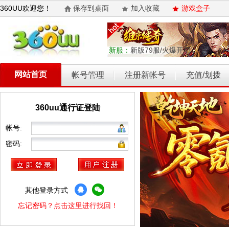
360UU欢迎您！
保存到桌面
加入收藏
游戏盒子
新服：
新版79服/火爆开启
网站首页
帐号管理
注册新帐号
充值/划拨
360uu通行证登陆
乾坤天地
开天西游
霸者归来
权力的游戏
维京传奇
帐号:
密码:
其他登录方式
忘记密码？点击这里进行找回！