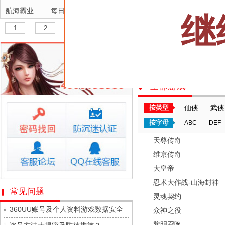
航海霸业
每日新服
今日 10:00点
继
晴空双子
每日新服
今日 10:00点
1
2
3
深渊契约
每日新服
今日 10:00点
三十六计
坠落守望者
每日新服
今日 10:00点
双线700服/火爆开启
正中靶心
每日新服
今日 10:00点
全部游戏
神兵奇迹
每日新服
今日 10:00点
微乐捕鱼千炮版
每日新服
今日 10:00点
按类型
仙侠
武侠
帕瓦勇者传说
每日新服
今日 10:00点
按字母
ABC
DEF
群英风华录
每日新服
今日 10:00点
天尊传奇
小小仙王
每日新服
今日 10:00点
维京传奇
少年名将
每日新服
今日 10:00点
大皇帝
寻龙英雄
每日新服
今日 10:00点
忍术大作战-山海封神
常见问题
灵魂契约
魔物迷宫
每日新服
今日 10:00点
360UU账号及个人资料游戏数据安全
众神之役
城防三国志
每日新服
今日 10:00点
黎明召唤