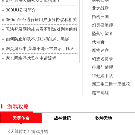
盗号方法大揭密及防范措施？
九梦仙域
每日新服
今日 10:00点
龙之战歌
360UU公司简介
豌豆大作战
每日新服
今日 10:00点
街机三国
360uu平台通行证用户服务协议和相关
灵魂序章
每日新服
今日 10:00点
幻灵召唤师
的条款和条件
无法登录网站或者看不到游戏列表的解
冒险守护
每日新服
今日 10:00点
坠落守望者
决方法
如何防止加载不成功和白屏、黑屏
绝地苍穹
每日新服
今日 10:00点
代号斩
网页游戏中,菜单不能正常显示，聊天
代号斩
每日新服
今日 10:00点
魔物迷宫
及其它功能不能正常使用的解决办法
家长网络游戏监护申请流程
异星战舰
每日新服
今日 10:00点
幻想名将录
征服与荣耀
云上契约
每日新服
今日 10:00点
特勤姬甲队
梦幻回响
每日新服
今日 10:00点
新三生三世十里桃花
西游除妖
每日新服
今日 10:00点
超神觉醒
征服与荣耀
每日新服
今日 10:00点
天空的魔幻城
每日新服
今日 10:00点
游戏攻略
斩魔问道
每日新服
今日 10:00点
天尊传奇
战神世纪
乾坤天地
灵魂契约
每日新服
今日 10:00点
《天尊传奇》游戏介绍
山海经异兽录
每日新服
今日 10:00点