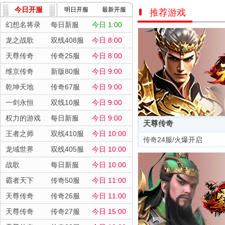
今日开服
明日开服
最新开服
推荐游戏
幻想名将录
每日新服
今日 1:00
龙之战歌
双线408服
今日 8:00
天尊传奇
传奇25服
今日 8:00
维京传奇
新版80服
今日 9:00
乾坤天地
传奇67服
今日 9:00
一剑永恒
双线10服
今日 9:00
权力的游戏
每日新服
今日 9:00
天尊传奇
王者之师
双线410服
今日 10:00
传奇24服/火爆开启
龙域世界
双线405服
今日 10:00
战歌
每日新服
今日 10:00
霸者天下
传奇50服
今日 11:00
天尊传奇
传奇26服
今日 11:00
天尊传奇
传奇27服
今日 15:00