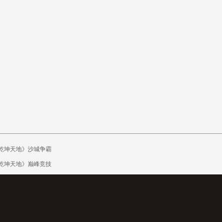
乾坤天地》沙城争霸
乾坤天地》巅峰竞技