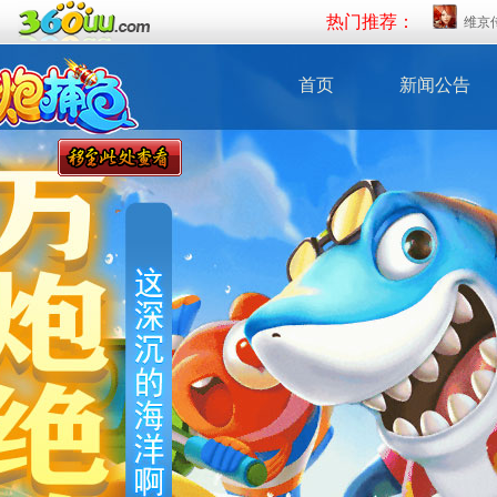
热门推荐：
维京
首页
新闻公告