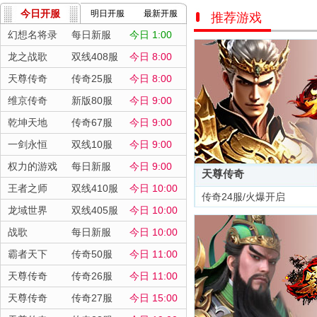
今日开服
明日开服
最新开服
推荐游戏
幻想名将录
每日新服
今日 1:00
龙之战歌
双线408服
今日 8:00
天尊传奇
传奇25服
今日 8:00
维京传奇
新版80服
今日 9:00
乾坤天地
传奇67服
今日 9:00
一剑永恒
双线10服
今日 9:00
权力的游戏
每日新服
今日 9:00
天尊传奇
王者之师
双线410服
今日 10:00
传奇24服/火爆开启
龙域世界
双线405服
今日 10:00
战歌
每日新服
今日 10:00
霸者天下
传奇50服
今日 11:00
天尊传奇
传奇26服
今日 11:00
天尊传奇
传奇27服
今日 15:00