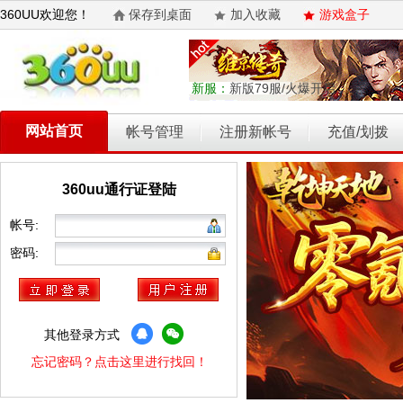
360UU欢迎您！
保存到桌面
加入收藏
游戏盒子
新服：
新版79服/火爆开启
网站首页
帐号管理
注册新帐号
充值/划拨
360uu通行证登陆
乾坤天地
开天西游
霸者归来
权力的游戏
维京传奇
帐号:
密码:
其他登录方式
忘记密码？点击这里进行找回！