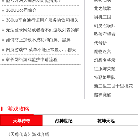
盗号方法大揭密及防范措施？
九梦仙域
每日新服
今日 10:00点
龙之战歌
360UU公司简介
豌豆大作战
每日新服
今日 10:00点
街机三国
360uu平台通行证用户服务协议和相关
灵魂序章
每日新服
今日 10:00点
幻灵召唤师
的条款和条件
无法登录网站或者看不到游戏列表的解
冒险守护
每日新服
今日 10:00点
坠落守望者
决方法
如何防止加载不成功和白屏、黑屏
绝地苍穹
每日新服
今日 10:00点
代号斩
网页游戏中,菜单不能正常显示，聊天
代号斩
每日新服
今日 10:00点
魔物迷宫
及其它功能不能正常使用的解决办法
家长网络游戏监护申请流程
异星战舰
每日新服
今日 10:00点
幻想名将录
征服与荣耀
云上契约
每日新服
今日 10:00点
特勤姬甲队
梦幻回响
每日新服
今日 10:00点
新三生三世十里桃花
西游除妖
每日新服
今日 10:00点
超神觉醒
征服与荣耀
每日新服
今日 10:00点
天空的魔幻城
每日新服
今日 10:00点
游戏攻略
斩魔问道
每日新服
今日 10:00点
天尊传奇
战神世纪
乾坤天地
灵魂契约
每日新服
今日 10:00点
《天尊传奇》游戏介绍
山海经异兽录
每日新服
今日 10:00点