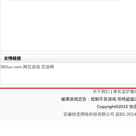
仙魔劫
每日新服
今日 9:00点
仙剑奇侠传：新的开始
每日新服
今日 9:00点
幻想名将录
每日新服
今日 1:00点
仙侠神域
每日新服
今日 1:00点
权力的游戏
新服新服
今日 9:00
友情链接
360uu.com
网页游戏
页游网
关于我们
|
家长监护服
健康游戏忠告：抵制不良游戏 拒绝盗版游
Copyright®2
安徽快意网络科技有限公司 皖B2-20140