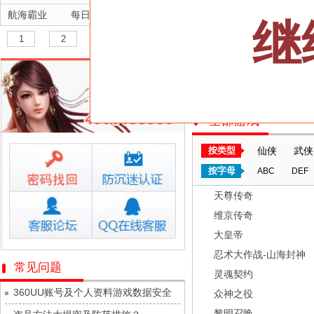
航海霸业
每日新服
今日 10:00点
继
晴空双子
每日新服
今日 10:00点
1
2
3
深渊契约
每日新服
今日 10:00点
三十六计
坠落守望者
每日新服
今日 10:00点
双线700服/火爆开启
正中靶心
每日新服
今日 10:00点
全部游戏
神兵奇迹
每日新服
今日 10:00点
微乐捕鱼千炮版
每日新服
今日 10:00点
按类型
仙侠
武侠
帕瓦勇者传说
每日新服
今日 10:00点
按字母
ABC
DEF
群英风华录
每日新服
今日 10:00点
天尊传奇
小小仙王
每日新服
今日 10:00点
维京传奇
少年名将
每日新服
今日 10:00点
大皇帝
寻龙英雄
每日新服
今日 10:00点
忍术大作战-山海封神
常见问题
灵魂契约
魔物迷宫
每日新服
今日 10:00点
360UU账号及个人资料游戏数据安全
众神之役
城防三国志
每日新服
今日 10:00点
黎明召唤