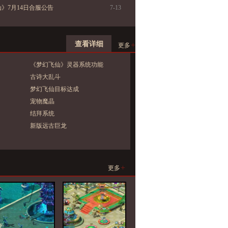
》7月14日合服公告
7-13
查看详细
+
更多
《梦幻飞仙》灵器系统功能
介绍
古诗大乱斗
梦幻飞仙目标达成
宠物魔晶
结拜系统
新版远古巨龙
+
更多