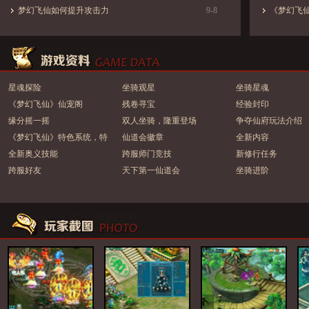
梦幻飞仙如何提升攻击力
9-8
《梦幻飞仙
星魂探险
坐骑观星
坐骑星魂
《梦幻飞仙》仙宠阁
残卷寻宝
经验封印
缘分摇一摇
双人坐骑，隆重登场
争夺仙府玩法介绍
《梦幻飞仙》特色系统，特
仙道会徽章
全新内容
色玩法，不玩您会后悔的
全新奥义技能
跨服师门竞技
新修行任务
跨服好友
天下第一仙道会
坐骑进阶