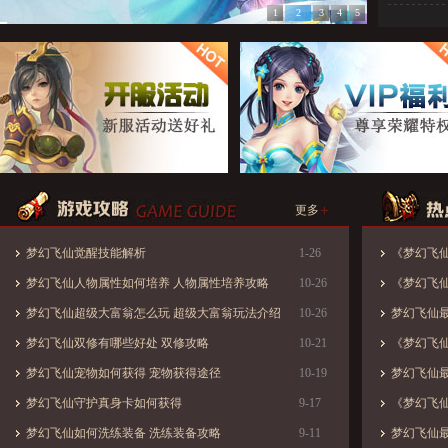
1
2
3
4
5
+
更多
梦幻飞仙觉醒技能解析
1-26
《梦幻飞
梦幻飞仙人物属性如何培养 人物属性培养攻略
10-26
易公告
《梦幻飞
梦幻飞仙超级大富翁怎么玩 超级大富翁玩法介绍
10-26
梦幻飞仙最新
梦幻飞仙双修有哪些好处 双修攻略
10-21
《梦幻飞仙
梦幻飞仙宠物如何获得 宠物获得途径
10-19
梦幻飞仙最新
梦幻飞仙守护真身卡如何获得
9-17
《梦幻飞仙
梦幻飞仙如何洗练装备 洗练装备攻略
9-11
梦幻飞仙最新