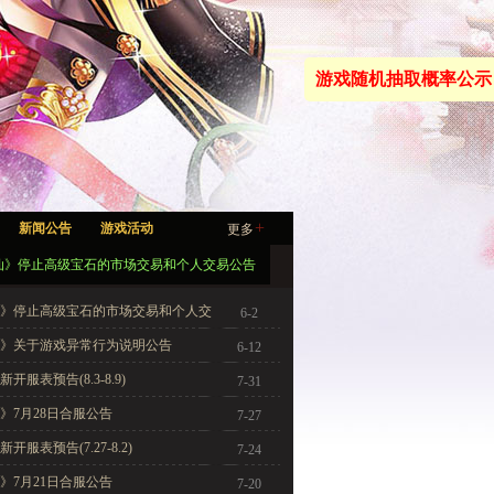
游戏随机抽取概率公示
+
新闻公告
游戏活动
更多
仙》停止高级宝石的市场交易和个人交易公告
》停止高级宝石的市场交易和个人交
6-2
》关于游戏异常行为说明公告
6-12
开服表预告(8.3-8.9)
7-31
》7月28日合服公告
7-27
服表预告(7.27-8.2)
7-24
》7月21日合服公告
7-20