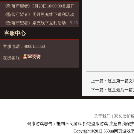
《坠落守望者》5月29日10:00:00首服开
启
《坠落守望者》周月累充线下返利活动
《坠落守望者》累充线下返利活动
5-26
5-25
5-25
客服中心
客服电话：4000138360
在线客服:
上一篇：这是第一篇文
下一篇：这是最后一篇
关于我们
|
家长监护
健康游戏忠告：抵制不良游戏 拒绝盗版游戏 注意自我保护
Copyright®2012 360u