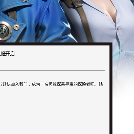
0首服开启
长?赶快加入我们，成为一名勇敢探墓寻宝的探险者吧。结