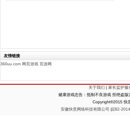
山海经异兽录
每日新服
今日 10:00点
仙魔劫
每日新服
今日 9:00点
仙剑奇侠传：新的开始
每日新服
今日 9:00点
幻想名将录
每日新服
今日 1:00点
仙侠神域
每日新服
今日 1:00点
权力的游戏
新服新服
今日 9:00
友情链接
360uu.com
网页游戏
页游网
关于我们
|
家长监护服
健康游戏忠告：抵制不良游戏 拒绝盗版游
Copyright®2
安徽快意网络科技有限公司 皖B2-20140