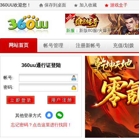
360UU欢迎您！
保存到桌面
加入收藏
游戏盒子
新服：
新版80服/火爆开启
网站首页
帐号管理
注册新帐号
充值/划拨
360uu通行证登陆
乾坤天地
开天西游
霸者归来
权力的游戏
维京传奇
帐号:
密码:
其他登录方式
忘记密码？点击这里进行找回！