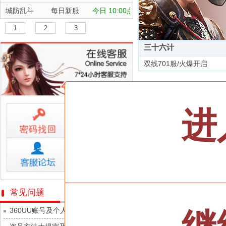
城防乱斗
每日新服
今日 10:00点
航海霸业
每日新服
今日 10:00点
1
2
3
晴空双子
每日新服
今日 10:00点
三十六计
深渊契约
每日新服
今日 10:00点
双线701服/火爆开启
坠落守望者
每日新服
今日 10:00点
全部游戏
正中靶心
每日新服
今日 10:00点
神兵奇迹
每日新服
今日 10:00点
按类型
仙侠
武侠
进
微乐捕鱼千炮版
每日新服
今日 10:00点
按字母
ABC
DEF
帕瓦勇者传说
每日新服
今日 10:00点
天尊传奇
群英风华录
每日新服
今日 10:00点
维京传奇
小小仙王
每日新服
今日 10:00点
大皇帝
少年名将
每日新服
今日 10:00点
忍术大作战-山海封神
常见问题
灵魂契约
寻龙英雄
每日新服
今日 10:00点
360UU账号及个人资料游戏数据安全
众神之役
魔物迷宫
每日新服
今日 10:00点
黎明召唤