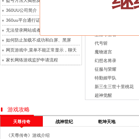
继
盗号方法大揭密及防范措施？
城防三国志
每日新服
今日 10:00点
龙之战歌
360UU公司简介
九梦仙域
每日新服
今日 10:00点
街机三国
360uu平台通行证用户服务协议和相关
豌豆大作战
每日新服
今日 10:00点
幻灵召唤师
的条款和条件
无法登录网站或者看不到游戏列表的解
灵魂序章
每日新服
今日 10:00点
坠落守望者
决方法
如何防止加载不成功和白屏、黑屏
冒险守护
每日新服
今日 10:00点
代号斩
网页游戏中,菜单不能正常显示，聊天
绝地苍穹
每日新服
今日 10:00点
魔物迷宫
及其它功能不能正常使用的解决办法
家长网络游戏监护申请流程
代号斩
每日新服
今日 10:00点
幻想名将录
征服与荣耀
异星战舰
每日新服
今日 10:00点
特勤姬甲队
云上契约
每日新服
今日 10:00点
新三生三世十里桃花
梦幻回响
每日新服
今日 10:00点
超神觉醒
西游除妖
每日新服
今日 10:00点
征服与荣耀
每日新服
今日 10:00点
游戏攻略
天空的魔幻城
每日新服
今日 10:00点
天尊传奇
战神世纪
乾坤天地
斩魔问道
每日新服
今日 10:00点
《天尊传奇》游戏介绍
灵魂契约
每日新服
今日 10:00点