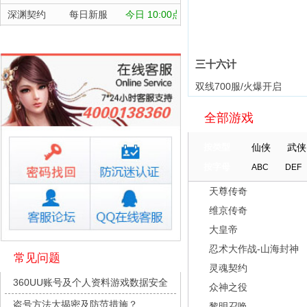
深渊契约
每日新服
今日 10:00点
坠落守望者
每日新服
今日 10:00点
正中靶心
每日新服
今日 10:00点
三十六计
神兵奇迹
每日新服
今日 10:00点
双线700服/火爆开启
微乐捕鱼千炮版
每日新服
今日 10:00点
全部游戏
帕瓦勇者传说
每日新服
今日 10:00点
群英风华录
每日新服
今日 10:00点
按类型
仙侠
武侠
小小仙王
每日新服
今日 10:00点
按字母
ABC
DEF
少年名将
每日新服
今日 10:00点
天尊传奇
寻龙英雄
每日新服
今日 10:00点
维京传奇
魔物迷宫
每日新服
今日 10:00点
大皇帝
城防三国志
每日新服
今日 10:00点
忍术大作战-山海封神
常见问题
灵魂契约
九梦仙域
每日新服
今日 10:00点
360UU账号及个人资料游戏数据安全
众神之役
豌豆大作战
每日新服
今日 10:00点
盗号方法大揭密及防范措施？
黎明召唤