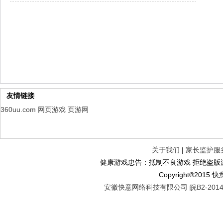
幻想名将录
每日新服
今日 1:00点
仙侠神域
每日新服
今日 1:00点
权力的游戏
新服新服
今日 9:00
友情链接
360uu.com
网页游戏
页游网
关于我们
|
家长监护服
健康游戏忠告：抵制不良游戏 拒绝盗版游
Copyright®2
安徽快意网络科技有限公司 皖B2-20140