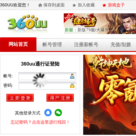
360UU欢迎您！
保存到桌面
加入收藏
游戏盒子
新服：
新版79服/火爆开启
网站首页
帐号管理
注册新帐号
充值/划拨
360uu通行证登陆
帐号:
密码:
其他登录方式
忘记密码？点击这里进行找回！