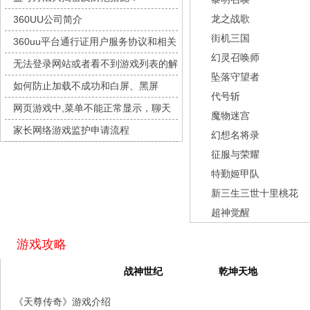
灵魂序章
每日新服
今日 10:00点
龙之战歌
360UU公司简介
冒险守护
每日新服
今日 10:00点
街机三国
360uu平台通行证用户服务协议和相关
绝地苍穹
每日新服
今日 10:00点
幻灵召唤师
的条款和条件
无法登录网站或者看不到游戏列表的解
代号斩
每日新服
今日 10:00点
坠落守望者
决方法
如何防止加载不成功和白屏、黑屏
异星战舰
每日新服
今日 10:00点
代号斩
网页游戏中,菜单不能正常显示，聊天
云上契约
每日新服
今日 10:00点
魔物迷宫
及其它功能不能正常使用的解决办法
家长网络游戏监护申请流程
梦幻回响
每日新服
今日 10:00点
幻想名将录
征服与荣耀
西游除妖
每日新服
今日 10:00点
特勤姬甲队
征服与荣耀
每日新服
今日 10:00点
新三生三世十里桃花
天空的魔幻城
每日新服
今日 10:00点
超神觉醒
斩魔问道
每日新服
今日 10:00点
灵魂契约
每日新服
今日 10:00点
游戏攻略
山海经异兽录
每日新服
今日 10:00点
天尊传奇
战神世纪
乾坤天地
仙魔劫
每日新服
今日 9:00点
《天尊传奇》游戏介绍
仙剑奇侠传：新的开始
每日新服
今日 9:00点