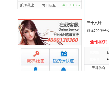
航海霸业
每日新服
今日 10:00点
晴空双子
每日新服
今日 10:00点
深渊契约
每日新服
今日 10:00点
三十六计
坠落守望者
每日新服
今日 10:00点
双线700服/火
正中靶心
每日新服
今日 10:00点
全部游戏
神兵奇迹
每日新服
今日 10:00点
微乐捕鱼千炮版
每日新服
今日 10:00点
按类型
帕瓦勇者传说
每日新服
今日 10:00点
按字母
A
群英风华录
每日新服
今日 10:00点
天尊传奇
小小仙王
每日新服
今日 10:00点
维京传奇
少年名将
每日新服
今日 10:00点
大皇帝
寻龙英雄
每日新服
今日 10:00点
忍术大作战
常见问题
灵魂契约
魔物迷宫
每日新服
今日 10:00点
360UU账号及个人资料游戏数据安全
众神之役
城防三国志
每日新服
今日 10:00点
盗号方法大揭密及防范措施？
黎明召唤