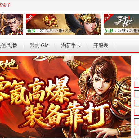
戏盒子
新服：
双线2017服/火爆开启
新服：
双线700服
充值/划拨
我的 GM
淘新手卡
开服表