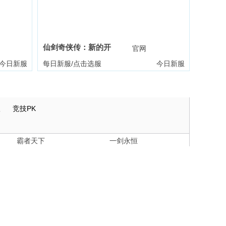
仙剑奇侠传：新的开
礼包
官网
礼包
始
今日新服
每日新服/点击选服
今日新服
版
竞技PK
霸者天下
一剑永恒
传奇世界
三十六计
凡人修仙传：星海飞驰
群英风华录
暗黑封魔录
守护之境
天空的魔幻城
航海霸业
神仙道
山海经异兽录
梦幻回响
异星战舰