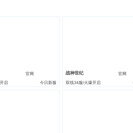
战神世纪
官网
礼包
官网
爆开启
今日新服
双线34服/火爆开启