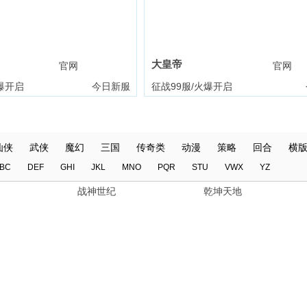
大皇帝
官网
礼包
官网
爆开启
今日新服
征战99服/火爆开启
仙侠
武侠
魔幻
三国
传奇类
动漫
策略
回合
横
BC
DEF
GHI
JKL
MNO
PQR
STU
VWX
YZ
战神世纪
乾坤天地
权力的游戏
龙域世界
仙剑奇侠传：新的开始
天外飞仙
-山海封神
将神
赤月传说
战歌与剑
正中靶心
爱琳诗篇
绝地苍穹
像素名将录
逐鹿皇城