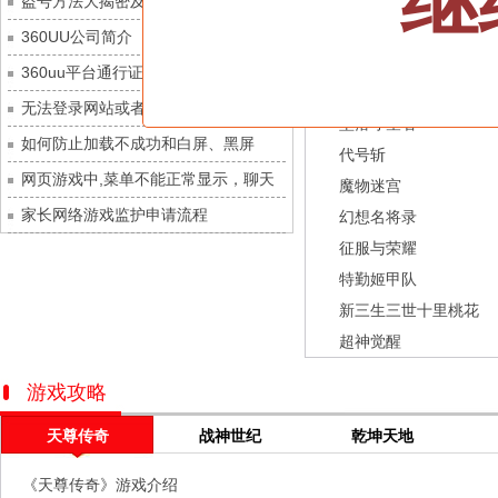
继
盗号方法大揭密及防范措施？
灵魂序章
每日新服
今日 10:00点
龙之战歌
360UU公司简介
冒险守护
每日新服
今日 10:00点
街机三国
360uu平台通行证用户服务协议和相关
绝地苍穹
每日新服
今日 10:00点
幻灵召唤师
的条款和条件
无法登录网站或者看不到游戏列表的解
代号斩
每日新服
今日 10:00点
坠落守望者
决方法
如何防止加载不成功和白屏、黑屏
异星战舰
每日新服
今日 10:00点
代号斩
网页游戏中,菜单不能正常显示，聊天
云上契约
每日新服
今日 10:00点
魔物迷宫
及其它功能不能正常使用的解决办法
家长网络游戏监护申请流程
梦幻回响
每日新服
今日 10:00点
幻想名将录
征服与荣耀
西游除妖
每日新服
今日 10:00点
特勤姬甲队
征服与荣耀
每日新服
今日 10:00点
新三生三世十里桃花
天空的魔幻城
每日新服
今日 10:00点
超神觉醒
斩魔问道
每日新服
今日 10:00点
灵魂契约
每日新服
今日 10:00点
游戏攻略
山海经异兽录
每日新服
今日 10:00点
天尊传奇
战神世纪
乾坤天地
仙魔劫
每日新服
今日 9:00点
《天尊传奇》游戏介绍
仙剑奇侠传：新的开始
每日新服
今日 9:00点