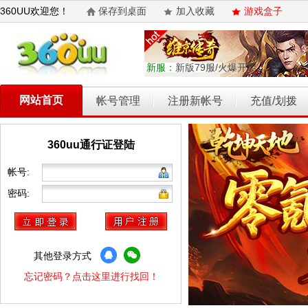
360UU欢迎您！
保存到桌面
加入收藏
游戏盒子
新服：
新版79服/火爆开启
网站首页
帐号管理
注册新帐号
充值/划拨
360uu通行证登陆
乾坤天地
开天西游
霸者归来
权力的游戏
维京传奇
帐号:
密码:
其他登录方式
忘记密码？点击这里进行找回！