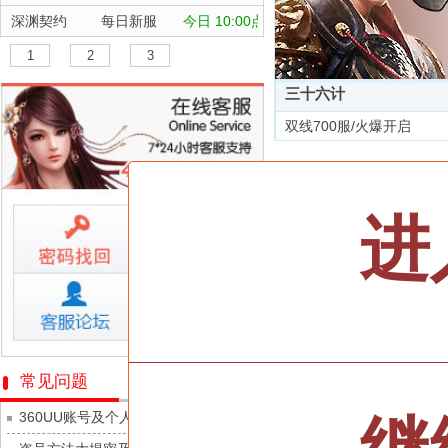
深渊契约
每日新服
今日 10:00点
坠落守望者
每日新服
今日 10:00点
1
2
3
正中靶心
每日新服
今日 10:00点
三十六计
神兵奇迹
每日新服
今日 10:00点
双线700服/火爆开启
微乐捕鱼千炮版
每日新服
今日 10:00点
全部游戏
帕瓦勇者传说
每日新服
今日 10:00点
群英风华录
每日新服
今日 10:00点
按类型
仙侠
武侠
进
小小仙王
每日新服
今日 10:00点
按字母
ABC
DEF
少年名将
每日新服
今日 10:00点
天尊传奇
寻龙英雄
每日新服
今日 10:00点
维京传奇
魔物迷宫
每日新服
今日 10:00点
大皇帝
城防三国志
每日新服
今日 10:00点
忍术大作战-山海封神
常见问题
灵魂契约
九梦仙域
每日新服
今日 10:00点
360UU账号及个人资料游戏数据安全
众神之役
豌豆大作战
每日新服
今日 10:00点
黎明召唤