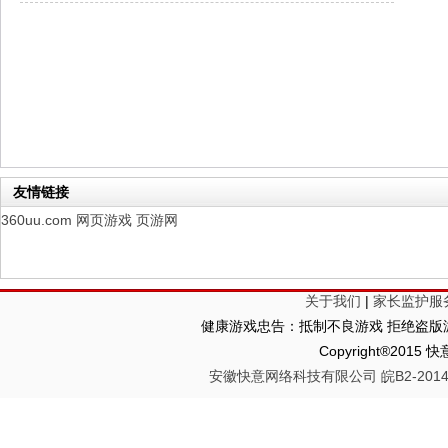
幻想名将录
每日新服
今日 1:00点
仙侠神域
每日新服
今日 1:00点
权力的游戏
新服新服
今日 9:00
友情链接
360uu.com
网页游戏
页游网
关于我们
|
家长监护服
健康游戏忠告：抵制不良游戏 拒绝盗版游
Copyright®2
安徽快意网络科技有限公司 皖B2-20140