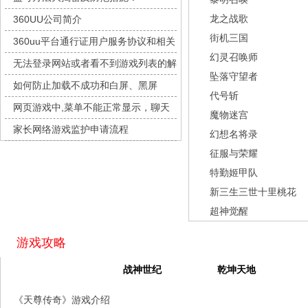
九梦仙域
每日新服
今日 10:00点
龙之战歌
360UU公司简介
豌豆大作战
每日新服
今日 10:00点
街机三国
360uu平台通行证用户服务协议和相关
灵魂序章
每日新服
今日 10:00点
幻灵召唤师
的条款和条件
无法登录网站或者看不到游戏列表的解
冒险守护
每日新服
今日 10:00点
坠落守望者
决方法
如何防止加载不成功和白屏、黑屏
绝地苍穹
每日新服
今日 10:00点
代号斩
网页游戏中,菜单不能正常显示，聊天
代号斩
每日新服
今日 10:00点
魔物迷宫
及其它功能不能正常使用的解决办法
家长网络游戏监护申请流程
异星战舰
每日新服
今日 10:00点
幻想名将录
征服与荣耀
云上契约
每日新服
今日 10:00点
特勤姬甲队
梦幻回响
每日新服
今日 10:00点
新三生三世十里桃花
西游除妖
每日新服
今日 10:00点
超神觉醒
征服与荣耀
每日新服
今日 10:00点
天空的魔幻城
每日新服
今日 10:00点
游戏攻略
斩魔问道
每日新服
今日 10:00点
天尊传奇
战神世纪
乾坤天地
灵魂契约
每日新服
今日 10:00点
《天尊传奇》游戏介绍
山海经异兽录
每日新服
今日 10:00点