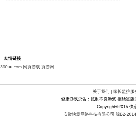
仙魔劫
每日新服
今日 9:00点
仙剑奇侠传：新的开始
每日新服
今日 9:00点
幻想名将录
每日新服
今日 1:00点
仙侠神域
每日新服
今日 1:00点
权力的游戏
新服新服
今日 9:00
友情链接
360uu.com
网页游戏
页游网
关于我们
|
家长监护服
健康游戏忠告：抵制不良游戏 拒绝盗版游
Copyright®2
安徽快意网络科技有限公司 皖B2-20140