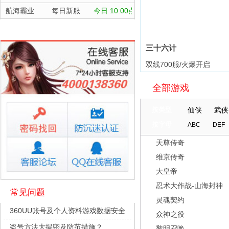
航海霸业
每日新服
今日 10:00点
晴空双子
每日新服
今日 10:00点
深渊契约
每日新服
今日 10:00点
三十六计
坠落守望者
每日新服
今日 10:00点
双线700服/火爆开启
正中靶心
每日新服
今日 10:00点
全部游戏
神兵奇迹
每日新服
今日 10:00点
微乐捕鱼千炮版
每日新服
今日 10:00点
按类型
仙侠
武侠
帕瓦勇者传说
每日新服
今日 10:00点
按字母
ABC
DEF
群英风华录
每日新服
今日 10:00点
天尊传奇
小小仙王
每日新服
今日 10:00点
维京传奇
少年名将
每日新服
今日 10:00点
大皇帝
寻龙英雄
每日新服
今日 10:00点
忍术大作战-山海封神
常见问题
灵魂契约
魔物迷宫
每日新服
今日 10:00点
360UU账号及个人资料游戏数据安全
众神之役
城防三国志
每日新服
今日 10:00点
盗号方法大揭密及防范措施？
黎明召唤