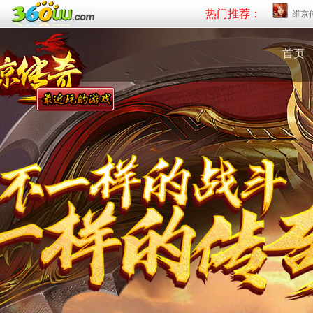
热门推荐：
维京
首页