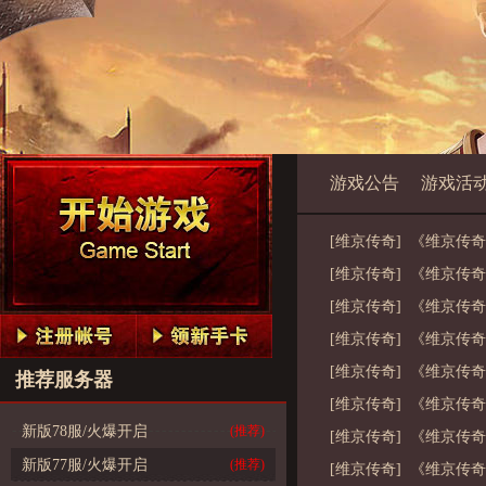
游戏公告
游戏活
[维京传奇] 《维京传
[维京传奇] 《维京传
[维京传奇] 《维京传
[维京传奇] 《维京传奇
[维京传奇] 《维京传
推荐服务器
[维京传奇] 《维京传
新版78服/火爆开启
(推荐)
[维京传奇] 《维京传
新版77服/火爆开启
(推荐)
[维京传奇] 《维京传