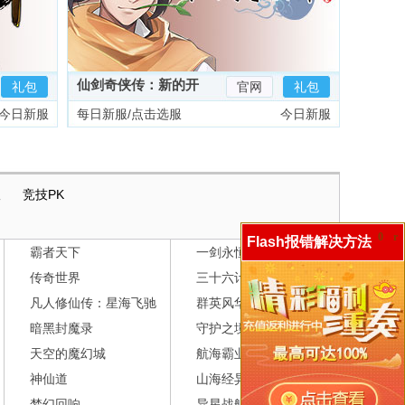
仙剑奇侠传：新的开
礼包
官网
礼包
始
今日新服
每日新服/点击选服
今日新服
版
竞技PK
0
r
Flash报错解决方法
霸者天下
一剑永恒
传奇世界
三十六计
凡人修仙传：星海飞驰
群英风华录
暗黑封魔录
守护之境
天空的魔幻城
航海霸业
神仙道
山海经异兽录
梦幻回响
异星战舰