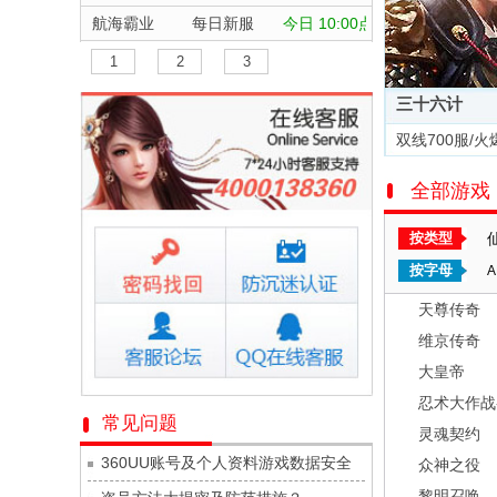
航海霸业
每日新服
今日 10:00点
晴空双子
每日新服
今日 10:00点
1
2
3
深渊契约
每日新服
今日 10:00点
三十六计
坠落守望者
每日新服
今日 10:00点
双线700服/火
正中靶心
每日新服
今日 10:00点
全部游戏
神兵奇迹
每日新服
今日 10:00点
微乐捕鱼千炮版
每日新服
今日 10:00点
按类型
帕瓦勇者传说
每日新服
今日 10:00点
按字母
A
群英风华录
每日新服
今日 10:00点
天尊传奇
小小仙王
每日新服
今日 10:00点
维京传奇
少年名将
每日新服
今日 10:00点
大皇帝
寻龙英雄
每日新服
今日 10:00点
忍术大作战
常见问题
灵魂契约
魔物迷宫
每日新服
今日 10:00点
360UU账号及个人资料游戏数据安全
众神之役
城防三国志
每日新服
今日 10:00点
黎明召唤