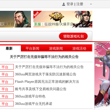
登录
|
注册
/火爆开启
新服：
征战99服/火爆开启
最新
平台新闻
游戏新闻
游戏活动
关于严厉打击充值诈骗等不法行为的相关公告
关于严厉打击充值诈骗等不法行为的相关公告
平台
360uu网页游戏关于落实防沉迷新规公告
平台
Flash Player原因无法正常游戏的解决方法
平台
账号共享及线下交易相关问题公告
平台
360uu游戏平台特色
平台
360uu游戏平台无托承诺
平台