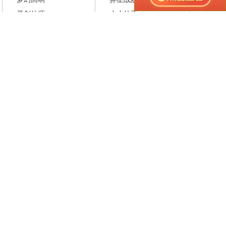
灵剑仙师
小小仙王
武侠称霸
仙魔劫
九梦仙域
梦幻飞仙
寻龙英雄
少年名将
仙侠神域
灵魂序章
斩魔问道
西游除妖
三界
深渊契约
百战沙城
王者之师
炮炮捕鱼
新不良人
盗墓笔记
铜雀三国
权力的游戏