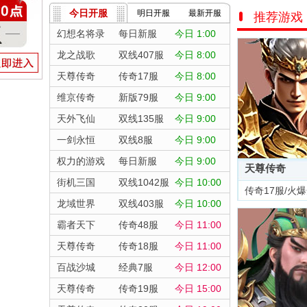
今日开服
明日开服
最新开服
推荐游戏
幻想名将录
每日新服
今日 1:00
龙之战歌
双线407服
今日 8:00
天尊传奇
传奇17服
今日 8:00
维京传奇
新版79服
今日 9:00
天外飞仙
双线135服
今日 9:00
一剑永恒
双线8服
今日 9:00
权力的游戏
每日新服
今日 9:00
天尊传奇
街机三国
双线1042服
今日 10:00
传奇17服/火
龙域世界
双线403服
今日 10:00
霸者天下
传奇48服
今日 11:00
天尊传奇
传奇18服
今日 11:00
百战沙城
经典7服
今日 12:00
天尊传奇
传奇19服
今日 15:00