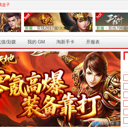
戏盒子
新服：
双线2017服/火爆开启
新服：
双线700服
充值/划拨
我的 GM
淘新手卡
开服表
权力的游戏
乾坤天地
开天西游
霸者归来
维京传奇
1
2
3
4
5