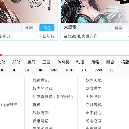
大皇帝
官网
礼包
官网
爆开启
今日新服
征战99服/火爆开启
仙侠
武侠
魔幻
三国
传奇类
动漫
策略
回合
横
BC
DEF
GHI
JKL
MNO
PQR
STU
VWX
YZ
战神世纪
乾坤天地
权力的游戏
龙域世界
仙剑奇侠传：新的开始
天外飞仙
-山海封神
将神
赤月传说
战歌与剑
正中靶心
爱琳诗篇
绝地苍穹
像素名将录
逐鹿皇城