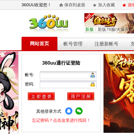
360UU欢迎您！
保存到桌面
加入收藏
游
新服：
新版78服/火爆开启
网站首页
帐号管理
注册新帐号
360uu通行证登陆
乾坤天地
开天西游
霸者归来
权力的游戏
维京传奇
帐号:
密码:
其他登录方式
忘记密码？点击这里进行找回！