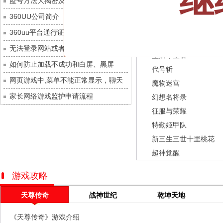
继
盗号方法大揭密及防范措施？
九梦仙域
每日新服
今日 10:00点
龙之战歌
360UU公司简介
豌豆大作战
每日新服
今日 10:00点
街机三国
360uu平台通行证用户服务协议和相关
灵魂序章
每日新服
今日 10:00点
幻灵召唤师
的条款和条件
无法登录网站或者看不到游戏列表的解
冒险守护
每日新服
今日 10:00点
坠落守望者
决方法
如何防止加载不成功和白屏、黑屏
绝地苍穹
每日新服
今日 10:00点
代号斩
网页游戏中,菜单不能正常显示，聊天
代号斩
每日新服
今日 10:00点
魔物迷宫
及其它功能不能正常使用的解决办法
家长网络游戏监护申请流程
异星战舰
每日新服
今日 10:00点
幻想名将录
征服与荣耀
云上契约
每日新服
今日 10:00点
特勤姬甲队
梦幻回响
每日新服
今日 10:00点
新三生三世十里桃花
西游除妖
每日新服
今日 10:00点
超神觉醒
征服与荣耀
每日新服
今日 10:00点
天空的魔幻城
每日新服
今日 10:00点
游戏攻略
斩魔问道
每日新服
今日 10:00点
天尊传奇
战神世纪
乾坤天地
灵魂契约
每日新服
今日 10:00点
《天尊传奇》游戏介绍
山海经异兽录
每日新服
今日 10:00点