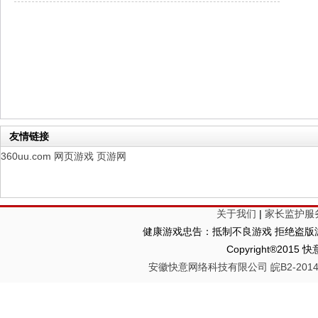
仙魔劫
每日新服
今日 9:00点
仙剑奇侠传：新的开始
每日新服
今日 9:00点
幻想名将录
每日新服
今日 1:00点
仙侠神域
每日新服
今日 1:00点
权力的游戏
新服新服
今日 9:00
友情链接
360uu.com
网页游戏
页游网
关于我们
|
家长监护服
健康游戏忠告：抵制不良游戏 拒绝盗版游
Copyright®2
安徽快意网络科技有限公司 皖B2-20140