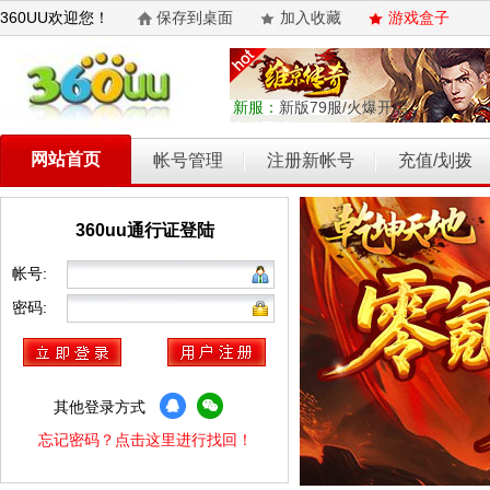
360UU欢迎您！
保存到桌面
加入收藏
游戏盒子
新服：
新版79服/火爆开启
网站首页
帐号管理
注册新帐号
充值/划拨
360uu通行证登陆
乾坤天地
开天西游
霸者归来
权力的游戏
维京传奇
帐号:
密码:
其他登录方式
忘记密码？点击这里进行找回！