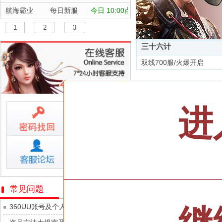
航海霸业
每日新服
今日 10:00点
晴空双子
每日新服
今日 10:00点
1
2
3
深渊契约
每日新服
今日 10:00点
三十六计
坠落守望者
每日新服
今日 10:00点
双线700服/火爆开启
正中靶心
每日新服
今日 10:00点
全部游戏
神兵奇迹
每日新服
今日 10:00点
微乐捕鱼千炮版
每日新服
今日 10:00点
按类型
仙侠
武侠
进
帕瓦勇者传说
每日新服
今日 10:00点
按字母
ABC
DEF
群英风华录
每日新服
今日 10:00点
天尊传奇
小小仙王
每日新服
今日 10:00点
维京传奇
少年名将
每日新服
今日 10:00点
大皇帝
寻龙英雄
每日新服
今日 10:00点
忍术大作战-山海封神
常见问题
灵魂契约
魔物迷宫
每日新服
今日 10:00点
360UU账号及个人资料游戏数据安全
众神之役
城防三国志
每日新服
今日 10:00点
黎明召唤