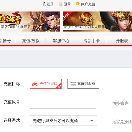
注册
登录
账户充值
：
新版78服/火爆开启
新服：
双线2017服/火爆开启
新帐号
充值/划拨
客服中心
淘新手卡
开服表
充值目标：
充值到游戏
充值到余额
充值帐号：
切换账户
选择游戏：
元宝兑换