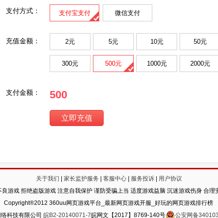
支付方式：
支付宝支付
微信支付
充值金额：
2元
5元
10元
50元
300元
500元
1000元
2000元
500
支付金额：
关于我们
|
家长监护服务
|
客服中心
|
服务投诉
|
用户协议
良游戏 拒绝盗版游戏 注意自我保护 谨防受骗上当 适度游戏益脑 沉迷游戏伤身 合理
Copyright®2012 360uu网页游戏平台_最新网页游戏开服_好玩的网页游戏排行榜
网络科技有限公司
皖B2-20140071-7
皖网文【2017】8769-140号
公安网备340103