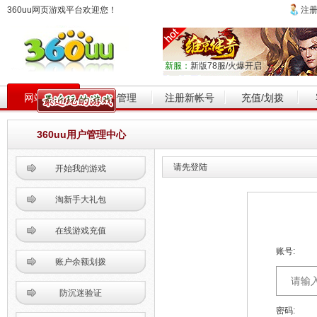
360uu网页游戏平台欢迎您！
注
新服：
新版78服/火爆开启
网站首页
帐号管理
注册新帐号
充值/划拨
360uu用户管理中心
请先登陆
开始我的游戏
淘新手大礼包
在线游戏充值
账号:
账户余额划拨
防沉迷验证
密码: