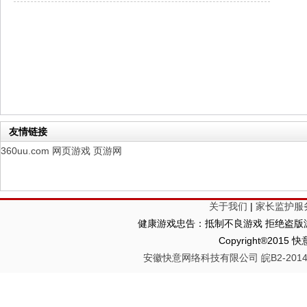
山海经异兽录
每日新服
今日 10:00点
仙魔劫
每日新服
今日 9:00点
仙剑奇侠传：新的开始
每日新服
今日 9:00点
幻想名将录
每日新服
今日 1:00点
仙侠神域
每日新服
今日 1:00点
权力的游戏
新服新服
今日 9:00
友情链接
360uu.com
网页游戏
页游网
关于我们
|
家长监护服
健康游戏忠告：抵制不良游戏 拒绝盗版游
Copyright®2
安徽快意网络科技有限公司 皖B2-20140