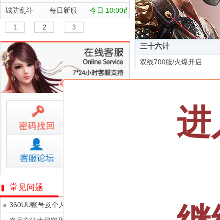
城防乱斗
每日新服
今日 10:00点
航海霸业
每日新服
今日 10:00点
1
2
3
晴空双子
每日新服
今日 10:00点
三十六计
深渊契约
每日新服
今日 10:00点
双线700服/火爆开启
坠落守望者
每日新服
今日 10:00点
全部游戏
正中靶心
每日新服
今日 10:00点
神兵奇迹
每日新服
今日 10:00点
按类型
仙侠
武侠
进
微乐捕鱼千炮版
每日新服
今日 10:00点
按字母
ABC
DEF
帕瓦勇者传说
每日新服
今日 10:00点
天尊传奇
群英风华录
每日新服
今日 10:00点
维京传奇
小小仙王
每日新服
今日 10:00点
大皇帝
少年名将
每日新服
今日 10:00点
忍术大作战-山海封神
常见问题
灵魂契约
寻龙英雄
每日新服
今日 10:00点
360UU账号及个人资料游戏数据安全
众神之役
魔物迷宫
每日新服
今日 10:00点
黎明召唤