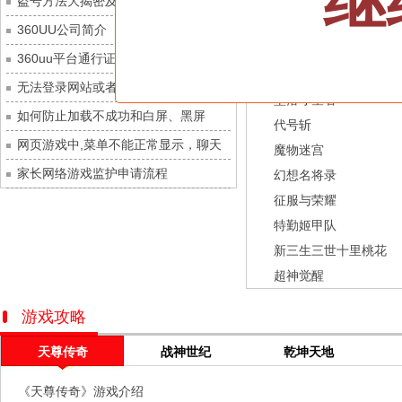
继
盗号方法大揭密及防范措施？
城防三国志
每日新服
今日 10:00点
龙之战歌
360UU公司简介
九梦仙域
每日新服
今日 10:00点
街机三国
360uu平台通行证用户服务协议和相关
豌豆大作战
每日新服
今日 10:00点
幻灵召唤师
的条款和条件
无法登录网站或者看不到游戏列表的解
灵魂序章
每日新服
今日 10:00点
坠落守望者
决方法
如何防止加载不成功和白屏、黑屏
冒险守护
每日新服
今日 10:00点
代号斩
网页游戏中,菜单不能正常显示，聊天
绝地苍穹
每日新服
今日 10:00点
魔物迷宫
及其它功能不能正常使用的解决办法
家长网络游戏监护申请流程
代号斩
每日新服
今日 10:00点
幻想名将录
征服与荣耀
异星战舰
每日新服
今日 10:00点
特勤姬甲队
云上契约
每日新服
今日 10:00点
新三生三世十里桃花
梦幻回响
每日新服
今日 10:00点
超神觉醒
西游除妖
每日新服
今日 10:00点
征服与荣耀
每日新服
今日 10:00点
游戏攻略
天空的魔幻城
每日新服
今日 10:00点
天尊传奇
战神世纪
乾坤天地
斩魔问道
每日新服
今日 10:00点
《天尊传奇》游戏介绍
灵魂契约
每日新服
今日 10:00点