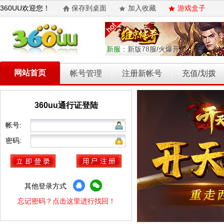
360UU欢迎您！
保存到桌面
加入收藏
游戏盒子
新服：
新版78服/火爆开启
网站首页
帐号管理
注册新帐号
充值/划拨
360uu通行证登陆
乾坤天地
开天西游
霸者归来
权力的游戏
维京传奇
帐号:
密码:
其他登录方式
忘记密码？点击这里进行找回！