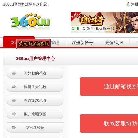
360uu网页游戏平台欢迎您！
注
新服：
新版79服/火爆开启
网站首页
帐号管理
注册新帐号
充值/划拨
360uu用户管理中心
开始我的游戏
通过邮箱找回
淘新手大礼包
在线游戏充值
账户余额划拨
联系客服协助
防沉迷验证