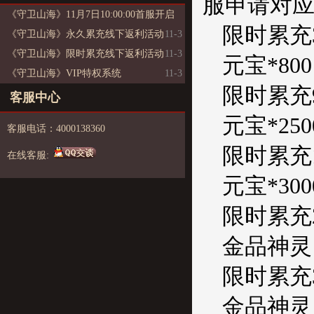
服申请对应
《守卫山海》11月7日10:00:00首服开启
限时累充
《守卫山海》永久累充线下返利活动
11-3
11-3
《守卫山海》限时累充线下返利活动
11-3
元宝*80
《守卫山海》VIP特权系统
11-3
限时累充
客服中心
元宝*25
客服电话：4000138360
限时累充1
在线客服:
元宝*30
限时累充2
金品神灵·
限时累充3
金品神灵·