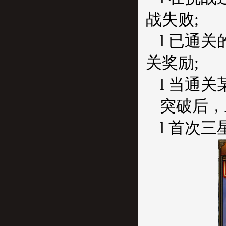
战失败;
l 已通
关奖励;
l 当通
突破后，
l 首次