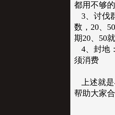
都用不够
3
、讨伐
数，
20
、
5
期
20
、
50
4
、封地
须消费
上述就是
帮助大家