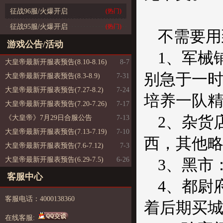
征战96服/火爆开启
(热门)
征战95服/火爆开启
(热门)
不需要用
游戏公告/活动
1
、军械
大皇帝最新开服表预告(8.10-8.16)
8-7
别急于一
大皇帝最新开服表预告(8.3-8.9)
7-31
大皇帝最新开服表预告(7.27-8.2)
7-24
培养一队
大皇帝最新开服表预告(7.20-7.26)
7-17
2
、杂货
《大皇帝》7月29日合服公告
7-13
大皇帝最新开服表预告(7.13-7.19)
7-10
西，其他
大皇帝最新开服表预告(7.6-7.12)
7-3
大皇帝最新开服表预告(6.29-7.5)
6-26
3
、黑市
客服中心
4
、都尉
客服电话：4000138360
着后期买
在线客服: