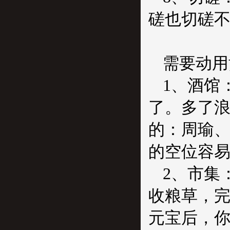
磋也切磋
需要动用
1
、酒馆
了。多了
的：周瑜
的空位容
2
、市集
收粮草，
元宝后，