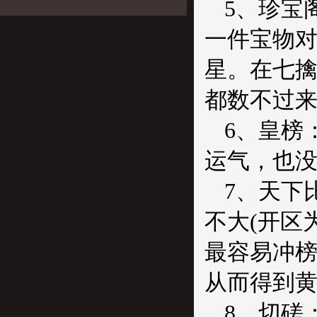
5
、珍宝
一件宝物
星。在七
都数不过
6
、皇榜
运气，也
7
、天下
不大
(
开区
最容易冲
从而得到
8
、切磋