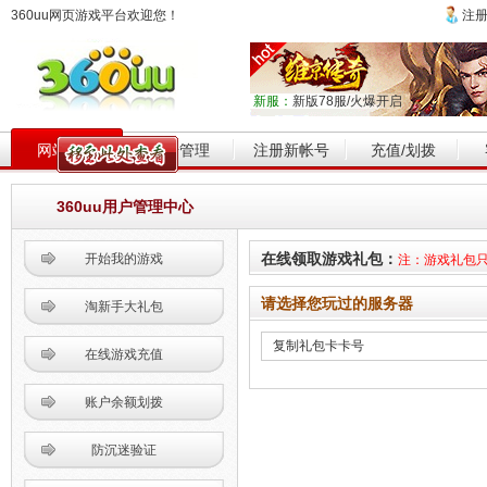
360uu网页游戏平台欢迎您！
注
新服：
新版78服/火爆开启
网站首页
帐号管理
注册新帐号
充值/划拨
360uu用户管理中心
在线领取游戏礼包：
开始我的游戏
注：游戏礼包
请选择您玩过的服务器
淘新手大礼包
在线游戏充值
账户余额划拨
防沉迷验证