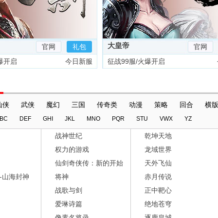
大皇帝
官网
礼包
官网
爆开启
今日新服
征战99服/火爆开启
仙侠
武侠
魔幻
三国
传奇类
动漫
策略
回合
横
BC
DEF
GHI
JKL
MNO
PQR
STU
VWX
YZ
战神世纪
乾坤天地
权力的游戏
龙域世界
仙剑奇侠传：新的开始
天外飞仙
-山海封神
将神
赤月传说
战歌与剑
正中靶心
爱琳诗篇
绝地苍穹
像素名将录
逐鹿皇城