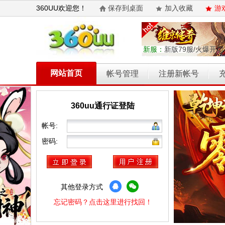
360UU欢迎您！
保存到桌面
加入收藏
游
新服：
新版79服/火爆开启
网站首页
帐号管理
注册新帐号
360uu通行证登陆
乾坤天地
开天西游
霸者归来
权力的游戏
维京传奇
帐号:
密码:
其他登录方式
忘记密码？点击这里进行找回！