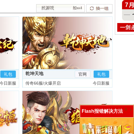
乾坤天地
礼包
官网
礼包
今日新服
传奇66服/火爆开启
今日新服
0
r
Flash报错解决方法