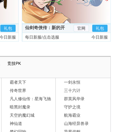
仙剑奇侠传：新的开
礼包
官网
礼包
始
今日新服
每日新服/点击选服
今日新服
版
竞技PK
霸者天下
一剑永恒
传奇世界
三十六计
凡人修仙传：星海飞驰
群英风华录
暗黑封魔录
守护之境
天空的魔幻城
航海霸业
神仙道
山海经异兽录
梦幻回响
异星战舰