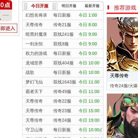
今日开服
明日开服
最新开服
推荐游戏
幻想名将录
每日新服
今日 1:00
天尊传奇
传奇21服
今日 8:00
暗黑封魔录
双线241服
今日 9:00
一剑永恒
双线9服
今日 9:00
权力的游戏
每日新服
今日 9:00
龙域世界
双线404服
今日 10:00
战歌
每日新服
今日 10:00
天尊传奇
梦幻飞仙
双线1643服
今日 11:00
传奇24服/火
霸者天下
传奇49服
今日 11:00
天尊传奇
传奇22服
今日 11:00
天尊传奇
传奇23服
今日 15:00
天尊传奇
传奇24服
今日 19:00
守卫山海
每日新服
今日 10:00点