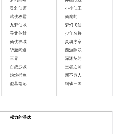
灵剑仙师
小小仙王
武侠称霸
仙魔劫
九梦仙域
梦幻飞仙
寻龙英雄
少年名将
仙侠神域
灵魂序章
斩魔问道
西游除妖
三界
深渊契约
百战沙城
王者之师
炮炮捕鱼
新不良人
盗墓笔记
铜雀三国
权力的游戏