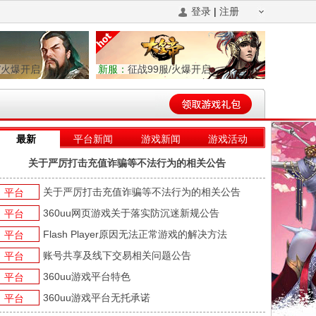
登录
|
注册
/火爆开启
新服：
征战99服/火爆开启
最新
平台新闻
游戏新闻
游戏活动
关于严厉打击充值诈骗等不法行为的相关公告
关于严厉打击充值诈骗等不法行为的相关公告
平台
360uu网页游戏关于落实防沉迷新规公告
平台
Flash Player原因无法正常游戏的解决方法
平台
账号共享及线下交易相关问题公告
平台
360uu游戏平台特色
平台
360uu游戏平台无托承诺
平台