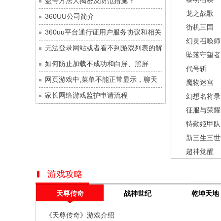
盗号方法大揭密及防范措施？
灵魂序章
每日新服
今日 10:00点
龙之战歌
360UU公司简介
冒险守护
每日新服
今日 10:00点
街机三国
360uu平台通行证用户服务协议和相关
绝地苍穹
每日新服
今日 10:00点
幻灵召唤师
的条款和条件
无法登录网站或者看不到游戏列表的解
代号斩
每日新服
今日 10:00点
坠落守望者
决方法
如何防止加载不成功和白屏、黑屏
异星战舰
每日新服
今日 10:00点
代号斩
网页游戏中,菜单不能正常显示，聊天
云上契约
每日新服
今日 10:00点
魔物迷宫
及其它功能不能正常使用的解决办法
家长网络游戏监护申请流程
梦幻回响
每日新服
今日 10:00点
幻想名将录
征服与荣耀
西游除妖
每日新服
今日 10:00点
特勤姬甲队
征服与荣耀
每日新服
今日 10:00点
新三生三世
天空的魔幻城
每日新服
今日 10:00点
超神觉醒
斩魔问道
每日新服
今日 10:00点
灵魂契约
每日新服
今日 10:00点
游戏攻略
山海经异兽录
每日新服
今日 10:00点
天尊传奇
战神世纪
乾坤天地
仙魔劫
每日新服
今日 9:00点
《天尊传奇》游戏介绍
仙剑奇侠传：新的开始
每日新服
今日 9:00点