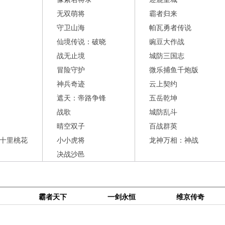
无双萌将
霸者归来
守卫山海
帕瓦勇者传说
仙境传说：破晓
豌豆大作战
战无止境
城防三国志
冒险守护
微乐捕鱼千炮版
神兵奇迹
云上契约
遮天：帝路争锋
五岳乾坤
战歌
城防乱斗
晴空双子
百战群英
十里桃花
小小虎将
龙神万相：神战
决战沙邑
霸者天下
一剑永恒
维京传奇