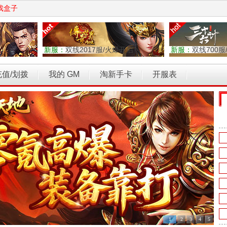
戏盒子
新服：
双线2017服/火爆开启
新服：
双线700服
充值/划拨
我的 GM
淘新手卡
开服表
权力的游戏
乾坤天地
开天西游
霸者归来
维京传奇
1
2
3
4
5