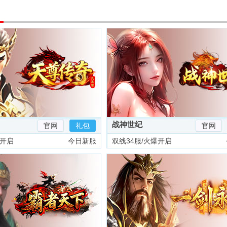
战神世纪
官网
礼包
官网
爆开启
今日新服
双线34服/火爆开启