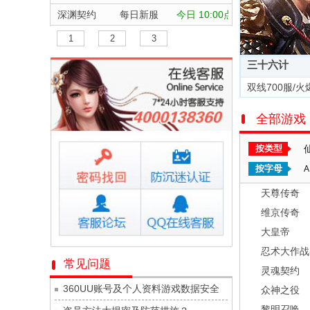
深渊契约
每日新服
今日 10:00点
坠落守望者
每日新服
今日 10:00点
1
2
3
正中靶心
每日新服
今日 10:00点
三十六计
神兵奇迹
每日新服
今日 10:00点
双线700服/火
微乐捕鱼千炮版
每日新服
今日 10:00点
全部游戏
帕瓦勇者传说
每日新服
今日 10:00点
群英风华录
每日新服
今日 10:00点
按类型
小小仙王
每日新服
今日 10:00点
按字母
A
少年名将
每日新服
今日 10:00点
天尊传奇
寻龙英雄
每日新服
今日 10:00点
维京传奇
魔物迷宫
每日新服
今日 10:00点
大皇帝
城防三国志
每日新服
今日 10:00点
忍术大作战
常见问题
灵魂契约
九梦仙域
每日新服
今日 10:00点
360UU账号及个人资料游戏数据安全
众神之役
豌豆大作战
每日新服
今日 10:00点
黎明召唤