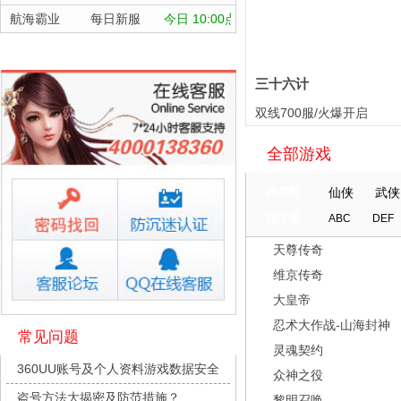
航海霸业
每日新服
今日 10:00点
晴空双子
每日新服
今日 10:00点
深渊契约
每日新服
今日 10:00点
三十六计
坠落守望者
每日新服
今日 10:00点
双线700服/火爆开启
正中靶心
每日新服
今日 10:00点
全部游戏
神兵奇迹
每日新服
今日 10:00点
微乐捕鱼千炮版
每日新服
今日 10:00点
按类型
仙侠
武侠
帕瓦勇者传说
每日新服
今日 10:00点
按字母
ABC
DEF
群英风华录
每日新服
今日 10:00点
天尊传奇
小小仙王
每日新服
今日 10:00点
维京传奇
少年名将
每日新服
今日 10:00点
大皇帝
寻龙英雄
每日新服
今日 10:00点
忍术大作战-山海封神
常见问题
灵魂契约
魔物迷宫
每日新服
今日 10:00点
360UU账号及个人资料游戏数据安全
众神之役
城防三国志
每日新服
今日 10:00点
盗号方法大揭密及防范措施？
黎明召唤