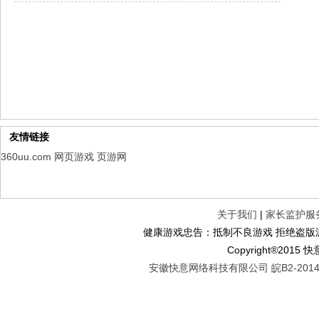
仙魔劫
每日新服
今日 9:00点
仙剑奇侠传：新的开始
每日新服
今日 9:00点
幻想名将录
每日新服
今日 1:00点
仙侠神域
每日新服
今日 1:00点
权力的游戏
新服新服
今日 9:00
友情链接
360uu.com
网页游戏
页游网
关于我们
|
家长监护服
健康游戏忠告：抵制不良游戏 拒绝盗版游
Copyright®2
安徽快意网络科技有限公司 皖B2-20140