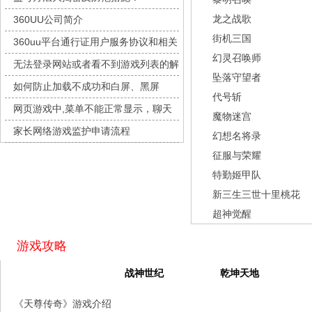
九梦仙域
每日新服
今日 10:00点
龙之战歌
360UU公司简介
豌豆大作战
每日新服
今日 10:00点
街机三国
360uu平台通行证用户服务协议和相关
灵魂序章
每日新服
今日 10:00点
幻灵召唤师
的条款和条件
无法登录网站或者看不到游戏列表的解
冒险守护
每日新服
今日 10:00点
坠落守望者
决方法
如何防止加载不成功和白屏、黑屏
绝地苍穹
每日新服
今日 10:00点
代号斩
网页游戏中,菜单不能正常显示，聊天
代号斩
每日新服
今日 10:00点
魔物迷宫
及其它功能不能正常使用的解决办法
家长网络游戏监护申请流程
异星战舰
每日新服
今日 10:00点
幻想名将录
征服与荣耀
云上契约
每日新服
今日 10:00点
特勤姬甲队
梦幻回响
每日新服
今日 10:00点
新三生三世十里桃花
西游除妖
每日新服
今日 10:00点
超神觉醒
征服与荣耀
每日新服
今日 10:00点
天空的魔幻城
每日新服
今日 10:00点
游戏攻略
斩魔问道
每日新服
今日 10:00点
天尊传奇
战神世纪
乾坤天地
灵魂契约
每日新服
今日 10:00点
《天尊传奇》游戏介绍
山海经异兽录
每日新服
今日 10:00点