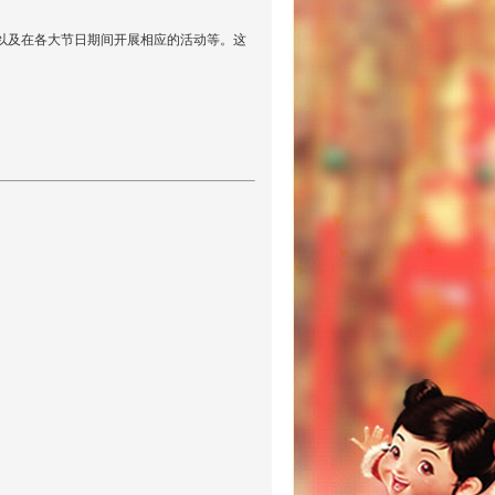
以及在各大节日期间开展相应的活动等。这