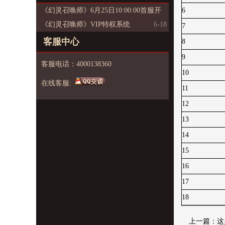
《幻灵召唤师》6月25日10:00:00首服开
6
启
《幻灵召唤师》VIP特权系统
6-18
7
6-23
客服中心
8
9
客服电话：4000138360
10
在线客服:
11
12
13
14
15
16
17
18
上一篇：这