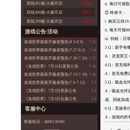
双线401服/火爆开启
(推荐)
ii. 每日可领
双线400服/火爆开启
(热门)
② 终身卡：
双线399服/火爆开启
(热门)
i. 购买立得
ii. 每天可
游戏公告/活动
iii. 特权：
龙域世界最新开服表预告(8.3-8.9)
7-31
3.Q：新手有
龙域世界最新开服表预告(7.27-8.2)
7-24
A：灵宠冥王
龙域世界最新开服表预告(7.20-7.26)
7-17
4.Q：首充福
《龙域世界》7月16日更新公告
7-16
A：首充免费
龙域世界最新开服表预告(7.13-7.19)
7-10
5.Q：吸血
龙域世界最新开服表预告(7.6-7.12)
7-3
《龙域世界》7月3日更新公告
7-2
A：吸血光环
《龙域世界》7月3日合服公告
7-2
成、回收加成
客服中心
6.Q：贵族有
A：游戏内所
客服电话：4000138360