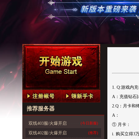
1. Q:游戏
A：充值钻石比
2.Q：月卡和
推荐服务器
A：
双线403服/火爆开启
(今日新服)
① 月卡：
双线402服/火爆开启
(推荐)
i. 购买立得