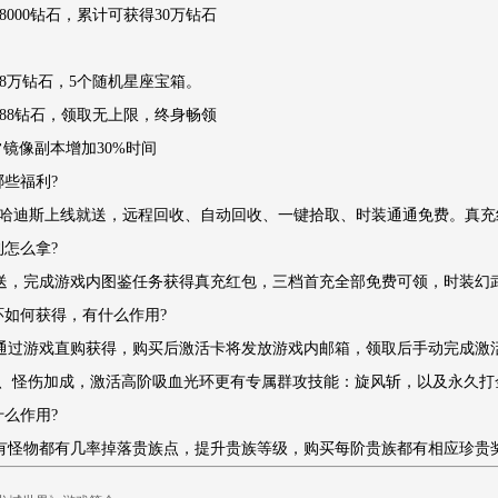
取8000钻石，累计可获得30万钻石
19.8万钻石，5个随机星座宝箱。
领8888钻石，领取无上限，终身畅领
日常镜像副本增加30%时间
哪些福利?
·哈迪斯上线就送，远程回收、自动回收、一键拾取、时装通通免费。真
利怎么拿?
送，完成游戏内图鉴任务获得真充红包，三档首充全部免费可领，时装幻
光环如何获得，有什么作用?
通过游戏直购获得，购买后激活卡将发放游戏内邮箱，领取后手动完成激
、怪伤加成，激活高阶吸血光环更有专属群攻技能：旋风斩，以及永久打
什么作用?
有怪物都有几率掉落贵族点，提升贵族等级，购买每阶贵族都有相应珍贵