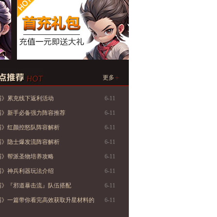
+
更多
霸》累充线下返利活动
6-11
霸》新手必备强力阵容推荐
6-11
霸》红颜控怒队阵容解析
6-11
霸》隐士爆发流阵容解析
6-11
霸》帮派圣物培养攻略
6-11
霸》神兵利器玩法介绍
6-11
霸》『邪道暴击流』队伍搭配
6-11
霸》一篇带你看完高效获取升星材料的
6-11