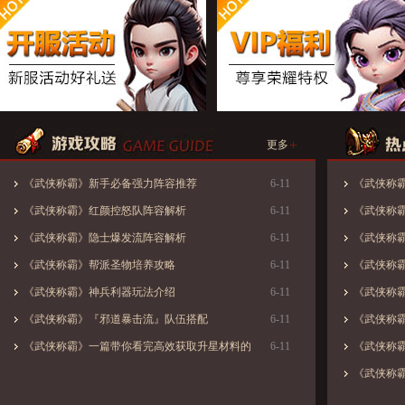
+
更多
《武侠称霸》新手必备强力阵容推荐
6-11
《武侠称
《武侠称霸》红颜控怒队阵容解析
6-11
《武侠称
《武侠称霸》隐士爆发流阵容解析
6-11
《武侠称
《武侠称霸》帮派圣物培养攻略
6-11
《武侠称
《武侠称霸》神兵利器玩法介绍
6-11
《武侠称
《武侠称霸》『邪道暴击流』队伍搭配
6-11
《武侠称
《武侠称霸》一篇带你看完高效获取升星材料的
6-11
《武侠称
窍门
《武侠称
窍门