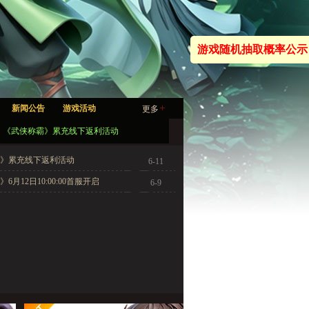
游戏随机抽取概率公示
+
新闻公告
游戏活动
更多
《武侠称霸》累充线下返利活动
》累充线下返利活动
6-11
6月12日10:00:00首服开启
6-9