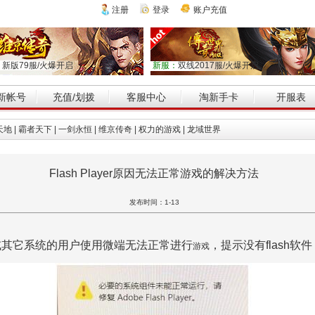
注册
登录
账户充值
：
新版79服/火爆开启
新服：
双线2017服/火爆开启
新帐号
充值/划拨
客服中心
淘新手卡
开服表
天地
|
霸者天下
|
一剑永恒
|
维京传奇
|
权力的游戏
|
龙域世界
Flash Player原因无法正常游戏的解决方法
发布时间：1-13
统或其它系统的用户使用微端无法正常进行
，提示没有flash软件
游戏