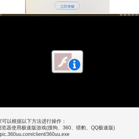
家可以根据以下方法进行操作：
览器使用极速版游戏(搜狗、360、猎豹、QQ极速版)
360uu.com/client/360uu.exe