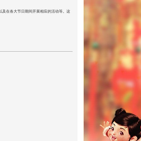
以及在各大节日期间开展相应的活动等。这