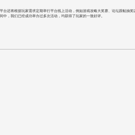
平台还将根据玩家需求定期举行平台线上活动，例如游戏攻略大奖赛、论坛跟帖抽奖
间中，我们已经成功举办过多次活动，均获得了玩家的一致好评。