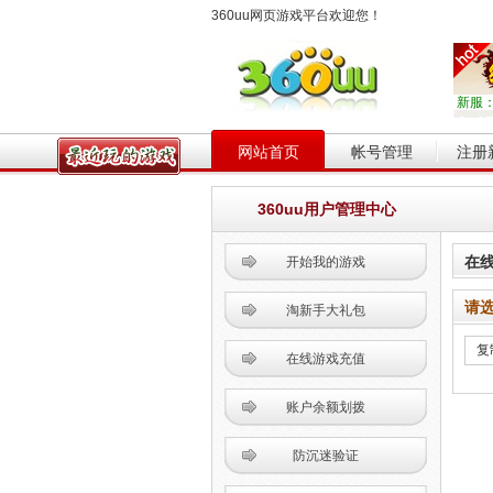
360uu网页游戏平台欢迎您！
新服
网站首页
帐号管理
注册
360uu用户管理中心
在
开始我的游戏
请
淘新手大礼包
在线游戏充值
账户余额划拨
防沉迷验证