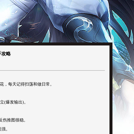
手攻略
乱花，每天记得扫荡和做日常。
立(爆发输出)。
和反伤推图很稳。
航强。