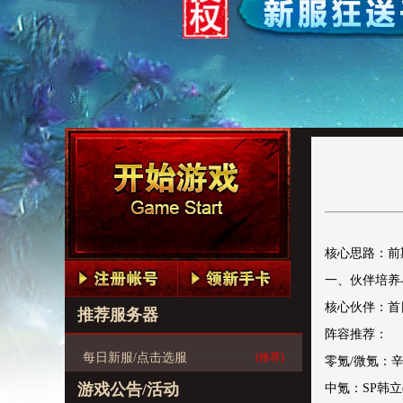
核心思路：前
一、伙伴培养
核心伙伴：首日
推荐服务器
阵容推荐：
每日新服/点击选服
(推荐)
零氪/微氪：辛
游戏公告/活动
中氪：SP韩立