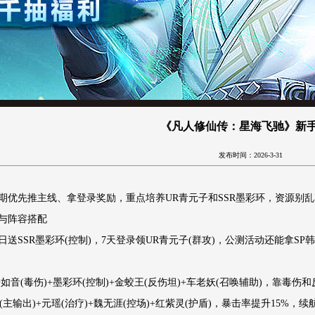
《凡人修仙传：星海飞驰》新
发布时间：2026-3-31
期优先推主线、拿登录奖励，重点培养UR青元子和SSR墨彩环，资源别
与阵容搭配
送SSR墨彩环(控制)，7天登录领UR青元子(群攻)，公测活动还能拿SP韩
如音(毒伤)+墨彩环(控制)+金蛟王(反伤坦)+车老妖(召唤辅助)，靠毒伤
(主输出)+元瑶(治疗)+魏无涯(控场)+红紫灵(护盾)，暴击率提升15%，续