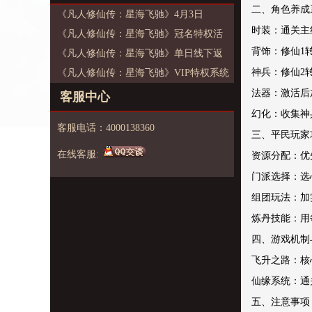
二、角色养成
《凡人修仙传：星海飞驰》4月3日
时装：通关主
10:00:00首服开启
《凡人修仙传：星海飞驰》冠名特权活
背饰：修仙1
动
《凡人修仙传：星海飞驰》单日线下返
4-1
神兵：修仙2
利活动
《凡人修仙传：星海飞驰》VIP特权系统
3-31
3-31
3-31
法器：激活后
客服中心
幻化：收集神
客服电话：4000138360
三、平民玩家
在线客服:
资源分配：优
门派选择：选
组团玩法：加
炼丹技能：用
四、游戏机制
飞升之路：核
仙缘系统：通
五、注意事项