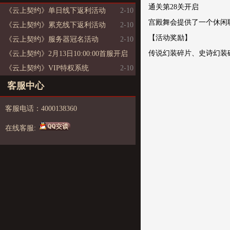
通关第28关开启
《云上契约》单日线下返利活动
2-10
宫殿舞会提供了一个休闲
《云上契约》累充线下返利活动
2-10
【活动奖励】
《云上契约》服务器冠名活动
2-10
传说幻装碎片、史诗幻装
《云上契约》2月13日10:00:00首服开启
《云上契约》VIP特权系统
2-10
2-10
客服中心
客服电话：4000138360
在线客服: