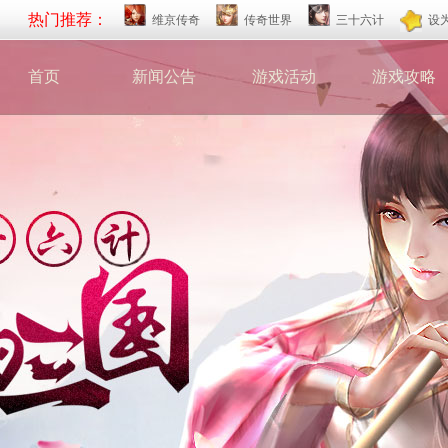
热门推荐：
维京传奇
传奇世界
三十六计
设
首页
新闻公告
游戏活动
游戏攻略