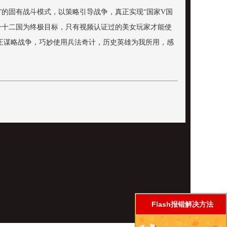
1”的固有战斗模式，以策略引导战争，真正实现“国家V国
一十二国为终极目标，只有视频认证过的美女玩家才能使
真正谋略战争，巧妙使用兵法奇计，历史英雄为我所用，感
0
r
Flash报错解决方法