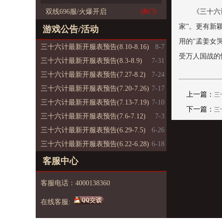
双线696服/火爆开启
(热门)
《三十六
家”。更有新
游戏公告/活动
用的"孟姜女
三十六计最新开服表预告(8.10-8.16)
8-7
受万人国战的
三十六计最新开服表预告(8.3-8.9)
7-31
三十六计最新开服表预告(7.27-8.2)
7-24
三十六计最新开服表预告(7.20-7.26)
7-17
上一篇：
三
三十六计最新开服表预告(7.13-7.19)
7-10
下一篇：
三
三十六计最新开服表预告(7.6-7.12)
7-3
三十六计最新开服表预告(6.29-7.5)
6-26
三十六计最新开服表预告(6.22-6.28)
6-18
客服中心
客服电话：4000138360
在线客服: