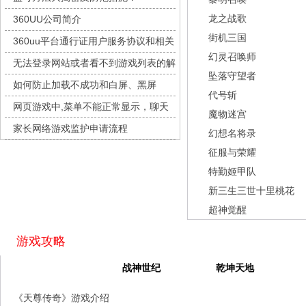
城防三国志
每日新服
今日 10:00点
龙之战歌
360UU公司简介
九梦仙域
每日新服
今日 10:00点
街机三国
360uu平台通行证用户服务协议和相关
豌豆大作战
每日新服
今日 10:00点
幻灵召唤师
的条款和条件
无法登录网站或者看不到游戏列表的解
灵魂序章
每日新服
今日 10:00点
坠落守望者
决方法
如何防止加载不成功和白屏、黑屏
冒险守护
每日新服
今日 10:00点
代号斩
网页游戏中,菜单不能正常显示，聊天
绝地苍穹
每日新服
今日 10:00点
魔物迷宫
及其它功能不能正常使用的解决办法
家长网络游戏监护申请流程
代号斩
每日新服
今日 10:00点
幻想名将录
征服与荣耀
异星战舰
每日新服
今日 10:00点
特勤姬甲队
云上契约
每日新服
今日 10:00点
新三生三世十里桃花
梦幻回响
每日新服
今日 10:00点
超神觉醒
西游除妖
每日新服
今日 10:00点
征服与荣耀
每日新服
今日 10:00点
游戏攻略
天空的魔幻城
每日新服
今日 10:00点
天尊传奇
战神世纪
乾坤天地
斩魔问道
每日新服
今日 10:00点
《天尊传奇》游戏介绍
灵魂契约
每日新服
今日 10:00点