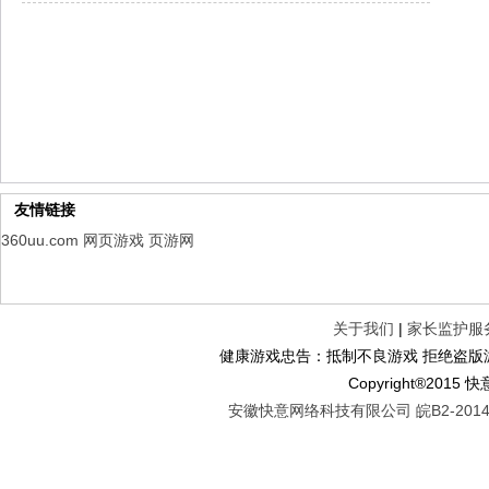
山海经异兽录
每日新服
今日 10:00点
仙魔劫
每日新服
今日 9:00点
仙剑奇侠传：新的开始
每日新服
今日 9:00点
幻想名将录
每日新服
今日 1:00点
仙侠神域
每日新服
今日 1:00点
权力的游戏
新服新服
今日 9:00
友情链接
360uu.com
网页游戏
页游网
关于我们
|
家长监护服
健康游戏忠告：抵制不良游戏 拒绝盗版游
Copyright®2
安徽快意网络科技有限公司 皖B2-20140