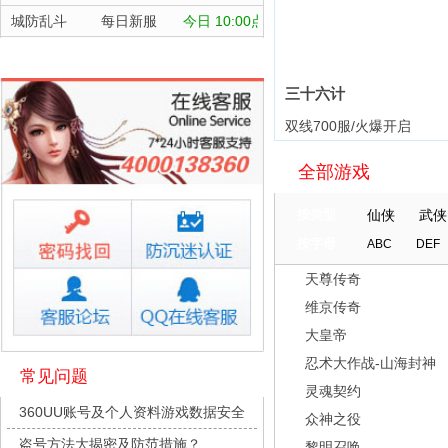
城防乱斗
每日新服
今日 10:00点
航海霸业
每日新服
今日 10:00点
晴空双子
每日新服
今日 10:00点
三十六计
深渊契约
每日新服
今日 10:00点
双线700服/火爆开启
坠落守望者
每日新服
今日 10:00点
全部游戏
正中靶心
每日新服
今日 10:00点
神兵奇迹
每日新服
今日 10:00点
按类型
仙侠
武侠
微乐捕鱼千炮版
每日新服
今日 10:00点
按字母
ABC
DEF
帕瓦勇者传说
每日新服
今日 10:00点
天尊传奇
群英风华录
每日新服
今日 10:00点
维京传奇
小小仙王
每日新服
今日 10:00点
大皇帝
少年名将
每日新服
今日 10:00点
忍术大作战-山海封神
常见问题
灵魂契约
寻龙英雄
每日新服
今日 10:00点
360UU账号及个人资料游戏数据安全
众神之役
魔物迷宫
每日新服
今日 10:00点
盗号方法大揭密及防范措施？
黎明召唤