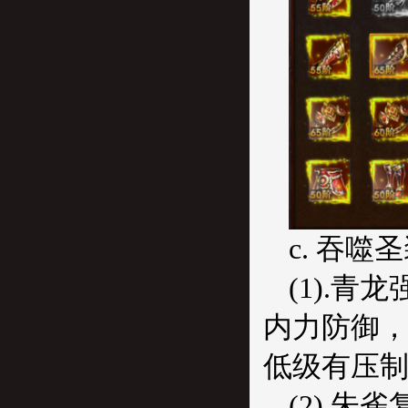
c. 吞
(1).
内力防御，
低级有压制
(2).