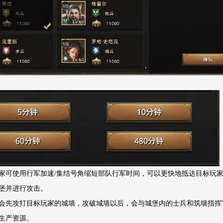
家可使用行军加速/集结号角缩短部队行军时间，可以更快地抵达目标玩
堡并进行攻击。
会先攻打目标玩家的城墙，攻破城墙以后，会与城堡内的士兵和筑墙指挥
生产资源。